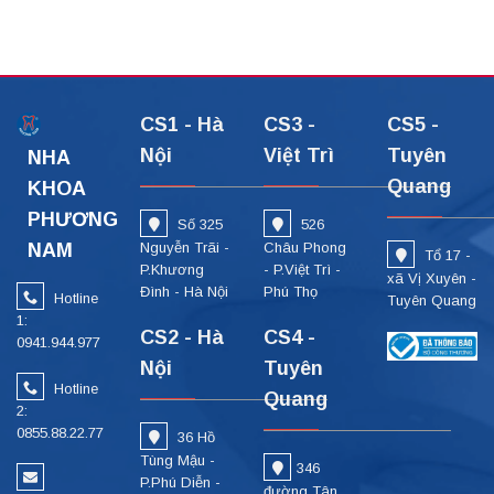
CS1 - Hà
CS3 -
CS5 -
Nội
Việt Trì
Tuyên
NHA
Quang
KHOA
PHƯƠNG
Số 325
526
NAM
Nguyễn Trãi -
Châu Phong
Tổ 17 -
P.Khương
- P.Việt Trì -
xã Vị Xuyên -
Đình - Hà Nội
Phú Thọ
Hotline
Tuyên Quang
1:
CS2 - Hà
CS4 -
0941.944.977
Nội
Tuyên
Hotline
Quang
2:
0855.88.22.77
36 Hồ
Tùng Mậu -
346
P.Phú Diễn -
đường Tân