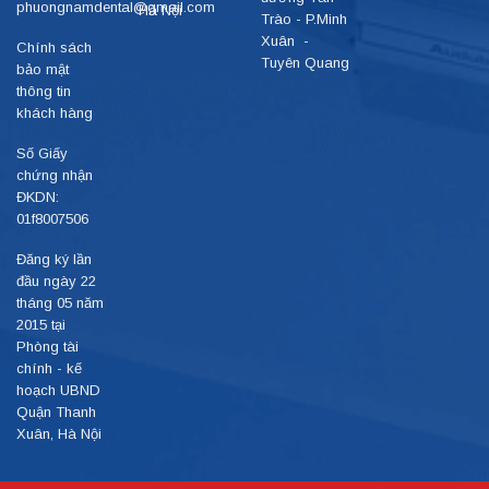
phuongnamdental@gmail.com
Hà Nội
Trào - P.Minh
Xuân -
Chính sách
Tuyên Quang
bảo mật
thông tin
khách hàng
Số Giấy
chứng nhận
ĐKDN:
01f8007506
Đăng ký lần
đầu ngày 22
tháng 05 năm
2015 tại
Phòng tài
chính - kế
hoạch UBND
Quận Thanh
Xuân, Hà Nội