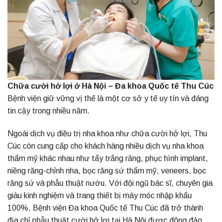
Chữa cười hở lợi ở Hà Nội – Đa khoa Quốc tế Thu Cúc
Bệnh viện giữ vững vị thế là một cơ sở y tế uy tín và đáng
tin cậy trong nhiều năm.
Ngoài dịch vụ điều trị nha khoa như chữa cười hở lợi, Thu
Cúc còn cung cấp cho khách hàng nhiều dịch vụ nha khoa
thẩm mỹ khác nhau như tẩy trắng răng, phục hình implant,
niềng răng-chỉnh nha, bọc răng sứ thẩm mỹ, veneers, bọc
răng sứ và phẫu thuật nướu. Với đội ngũ bác sĩ, chuyên gia
giàu kinh nghiệm và trang thiết bị máy móc nhập khẩu
100%, Bệnh viện Đa khoa Quốc tế Thu Cúc đã trở thành
địa chỉ phẫu thuật cười hở lợi tại Hà Nội được đông đảo