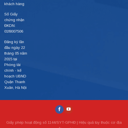
khách hàng
Số Giấy
chứng nhận
ĐKDN:
01f8007506
Đăng ký lần
đầu ngày 22
tháng 05 năm
2015 tại
Phòng tài
chính - kế
hoạch UBND
Quận Thanh
Xuân, Hà Nội
Giấy phép hoạt động số 1144/SYT-GPHĐ | Hiệu quả tùy thuộc cơ địa