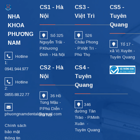
CS1 - Hà
CS3 -
CS5 -
Nội
Việt Trì
Tuyên
NHA
Quang
KHOA
PHƯƠNG
Số 325
526
NAM
Nguyễn Trãi -
Châu Phong
Tổ 17 -
P.Khương
- P.Việt Trì -
xã Vị Xuyên -
Đình - Hà Nội
Phú Thọ
Hotline
Tuyên Quang
1:
CS2 - Hà
CS4 -
0941.944.977
Nội
Tuyên
Hotline
Quang
2:
0855.88.22.77
36 Hồ
Tùng Mậu -
346
P.Phú Diễn -
đường Tân
phuongnamdental@gmail.com
Hà Nội
Trào - P.Minh
Xuân -
Chính sách
Tuyên Quang
bảo mật
thông tin