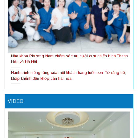
Nha khoa Phương Nam chăm sóc nụ cười cựu chiến binh Thanh
Hóa và Hà Nội
Hành trình niềng răng của một khách hàng tuổi teen: Từ răng hô,
khấp khểnh đến khớp cắn hài hòa
VIDEO