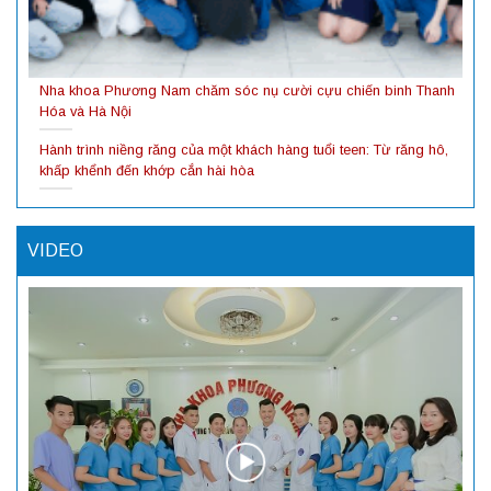
Nha khoa Phương Nam chăm sóc nụ cười cựu chiến binh Thanh
Hóa và Hà Nội
Hành trình niềng răng của một khách hàng tuổi teen: Từ răng hô,
khấp khểnh đến khớp cắn hài hòa
VIDEO