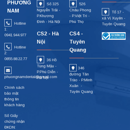
PHƯƠNG
Số 325
526
NAM
Nguyễn Trãi -
Châu Phong
Tổ 17 -
P.Khương
- P.Việt Trì -
xã Vị Xuyên -
Đình - Hà Nội
Phú Thọ
Hotline
Tuyên Quang
1:
CS2 - Hà
CS4 -
0941.944.977
Nội
Tuyên
Hotline
Quang
2:
0855.88.22.77
36 Hồ
Tùng Mậu -
346
P.Phú Diễn -
đường Tân
phuongnamdental@gmail.com
Hà Nội
Trào - P.Minh
Xuân -
Chính sách
Tuyên Quang
bảo mật
thông tin
khách hàng
Số Giấy
chứng nhận
ĐKDN: