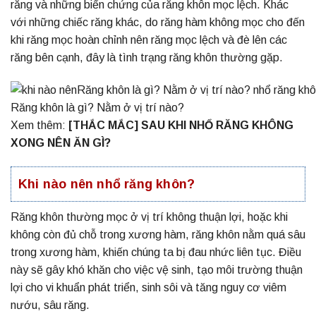
răng và những biến chứng của răng khôn mọc lệch. Khác
với những chiếc răng khác, do răng hàm không mọc cho đến
khi răng mọc hoàn chỉnh nên răng mọc lệch và đè lên các
răng bên cạnh, đây là tình trạng răng khôn thường gặp.
Răng khôn là gì? Nằm ở vị trí nào?
Xem thêm:
[THẮC MẮC] SAU KHI NHỔ RĂNG KHÔNG
XONG NÊN ĂN GÌ?
Khi nào nên nhổ răng khôn?
Răng khôn thường mọc ở vị trí không thuận lợi, hoặc khi
không còn đủ chỗ trong xương hàm, răng khôn nằm quá sâu
trong xương hàm, khiến chúng ta bị đau nhức liên tục. Điều
này sẽ gây khó khăn cho việc vệ sinh, tạo môi trường thuận
lợi cho vi khuẩn phát triển, sinh sôi và tăng nguy cơ viêm
nướu, sâu răng.