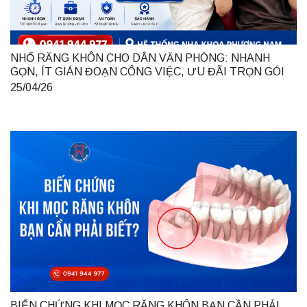
NHỔ RĂNG KHÔN CHO DÂN VĂN PHÒNG: NHANH
GỌN, ÍT GIÁN ĐOẠN CÔNG VIỆC, ƯU ĐÃI TRỌN GÓI
990K TẠI HÀ NỘI
25/04/26
BIẾN CHỨNG KHI MỌC RĂNG KHÔN BẠN CẦN PHẢI