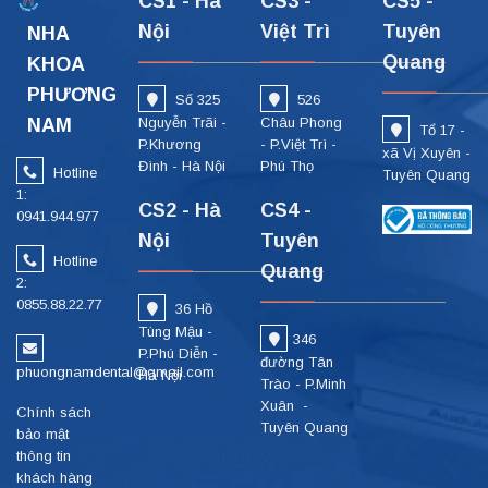
CS1 - Hà
CS3 -
CS5 -
Nội
Việt Trì
Tuyên
NHA
Quang
KHOA
PHƯƠNG
Số 325
526
NAM
Nguyễn Trãi -
Châu Phong
Tổ 17 -
P.Khương
- P.Việt Trì -
xã Vị Xuyên -
Đình - Hà Nội
Phú Thọ
Hotline
Tuyên Quang
1:
CS2 - Hà
CS4 -
0941.944.977
Nội
Tuyên
Hotline
Quang
2:
0855.88.22.77
36 Hồ
Tùng Mậu -
346
P.Phú Diễn -
đường Tân
phuongnamdental@gmail.com
Hà Nội
Trào - P.Minh
Xuân -
Chính sách
Tuyên Quang
bảo mật
thông tin
khách hàng