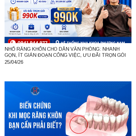
NHỔ RĂNG KHÔN CHO DÂN VĂN PHÒNG: NHANH
GỌN, ÍT GIÁN ĐOẠN CÔNG VIỆC, ƯU ĐÃI TRỌN GÓI
990K TẠI HÀ NỘI
25/04/26