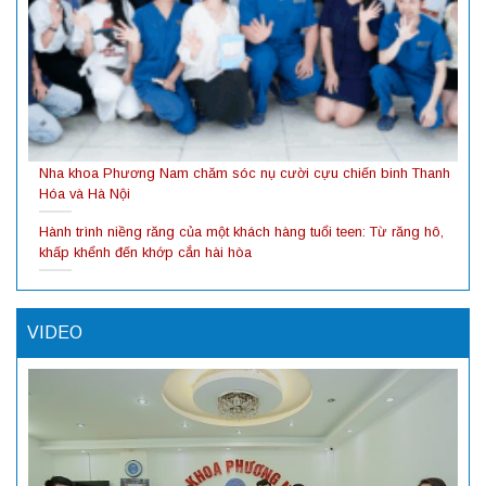
Nha khoa Phương Nam chăm sóc nụ cười cựu chiến binh Thanh
Hóa và Hà Nội
Hành trình niềng răng của một khách hàng tuổi teen: Từ răng hô,
khấp khểnh đến khớp cắn hài hòa
VIDEO