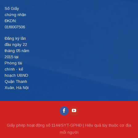
Số Giấy
chứng nhận
ĐKDN:
01f8007506
Đăng ký lần
đầu ngày 22
tháng 05 năm
2015 tại
Phòng tài
chính - kế
hoạch UBND
Quận Thanh
Xuân, Hà Nội
Giấy phép hoạt động số 1144/SYT-GPHĐ | Hiệu quả tùy thuộc cơ địa
mỗi người