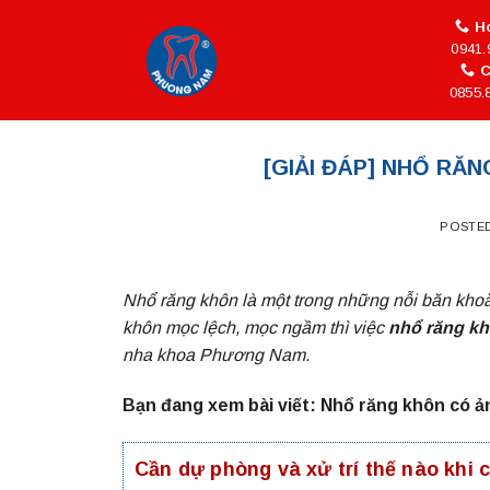
Skip
Ho
to
0941.
content
C
0855.
[GIẢI ĐÁP] NHỔ RĂ
POSTE
Nhổ răng khôn là một trong những nỗi băn khoă
khôn mọc lệch, mọc ngầm thì việc
nhổ răng k
nha khoa Phương Nam.
Bạn đang xem bài viết: Nhổ răng khôn có 
Cần dự phòng và xử trí thế nào khi 