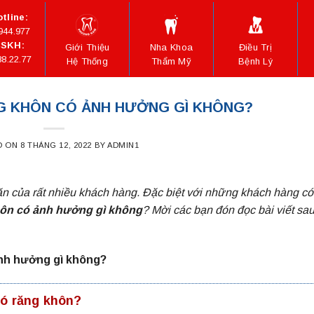
tline:
944.977
SKH:
Giới Thiệu
Nha Khoa
Điều Trị
88.22.77
Hệ Thống
Thẩm Mỹ
Bệnh Lý
NG KHÔN CÓ ẢNH HƯỞNG GÌ KHÔNG?
D ON
8 THÁNG 12, 2022
BY
ADMIN1
n của rất nhiều khách hàng. Đặc biệt với những khách hàng có
hôn có ảnh hưởng gì không
? Mời các bạn đón đọc bài viết sa
ảnh hưởng gì không?
có răng khôn?