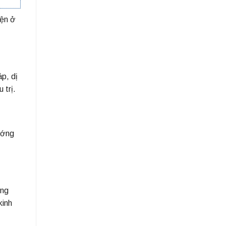
iện ở
p, dị
 trị.
ướng
ăng
kinh