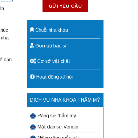
ần
Chuỗi nha khoa
thúc
 nha
Đội ngũ bác sĩ
để bạn
Cơ sở vật chất
Hoạt động xã hội
DỊCH VỤ NHA KHOA THẨM MỸ
Răng sứ thẩm mỹ
Mặt dán sứ Veneer
Niềng răng mắc cài