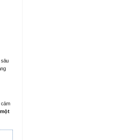
 sâu
ang
m cảm
 một