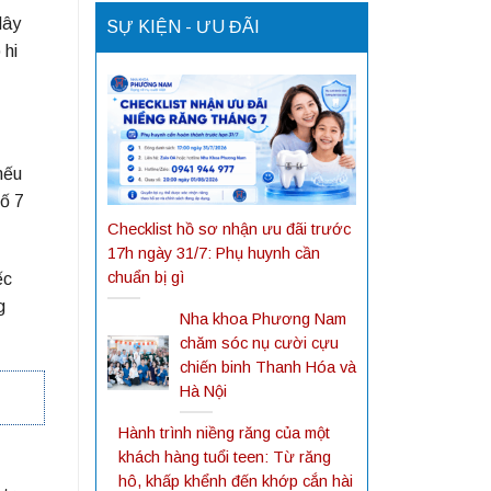
dây
SỰ KIỆN - ƯU ĐÃI
 hi
nếu
số 7
Checklist hồ sơ nhận ưu đãi trước
17h ngày 31/7: Phụ huynh cần
chuẩn bị gì
ếc
g
Nha khoa Phương Nam
chăm sóc nụ cười cựu
chiến binh Thanh Hóa và
Hà Nội
Hành trình niềng răng của một
khách hàng tuổi teen: Từ răng
hô, khấp khểnh đến khớp cắn hài