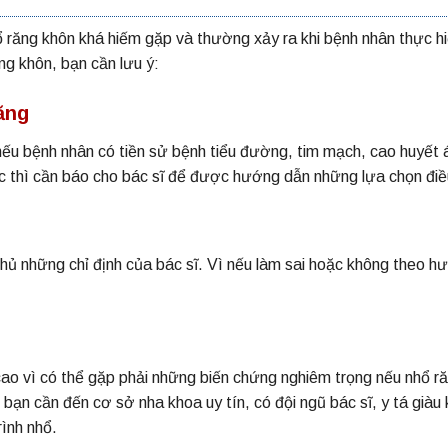
ổ răng khôn khá hiếm gặp và thường xảy ra khi bệnh nhân thực h
ng khôn, bạn cần lưu ý:
ăng
ếu bệnh nhân có tiền sử bệnh tiểu đường, tim mạch, cao huyết á
 thì cần báo cho bác sĩ để được hướng dẫn những lựa chọn điều
thủ những chỉ định của bác sĩ. Vì nếu làm sai hoặc không theo h
 cao vì có thể gặp phải những biến chứng nghiêm trọng nếu nhổ r
bạn cần đến cơ sở nha khoa uy tín, có đội ngũ bác sĩ, y tá giàu 
ình nhổ.