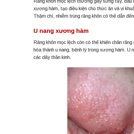
Răng khôn mọc lệch thường gây sưng tấy, đau n
xương hàm, tạo điều kiện cho thức ăn và vi khu
Thậm chí, nhiễm trùng răng khôn có thể dẫn đế
U nang xương hàm
Răng khôn mọc lệch còn có thể khiến chân răng c
hóa thành u nang, bệnh lý trong xương hàm. U
các dây thần kinh.