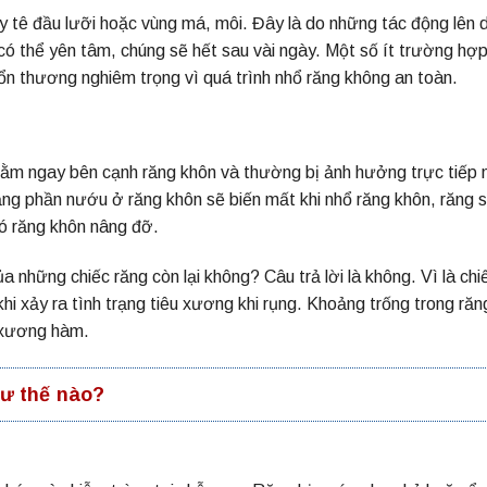
 tê đầu lưỡi hoặc vùng má, môi. Đây là do những tác động lên 
 có thể yên tâm, chúng sẽ hết sau vài ngày. Một số ít trường hợp
tổn thương nghiêm trọng vì quá trình nhổ răng không an toàn.
, nằm ngay bên cạnh răng khôn và thường bị ảnh hưởng trực tiếp 
ằng phần nướu ở răng khôn sẽ biến mất khi nhổ răng khôn, răng 
có răng khôn nâng đỡ.
những chiếc răng còn lại không? Câu trả lời là không. Vì là chi
hi xảy ra tình trạng tiêu xương khi rụng. Khoảng trống trong răn
 xương hàm.
ư thế nào?