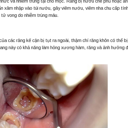
hức và nhiễm trùng tại chỗ mọc. Răng bị nướu che phủ hoặc ẩn
ẩn xâm nhập vào túi nướu, gây viêm nướu, viêm nha chu cấp tính
n tử vong do nhiễm trùng máu.
ủa các răng kế cận bị tụt ra ngoài, thậm chí răng khôn có thể bị
 nang này có khả năng làm hỏng xương hàm, răng và ảnh hưởng 