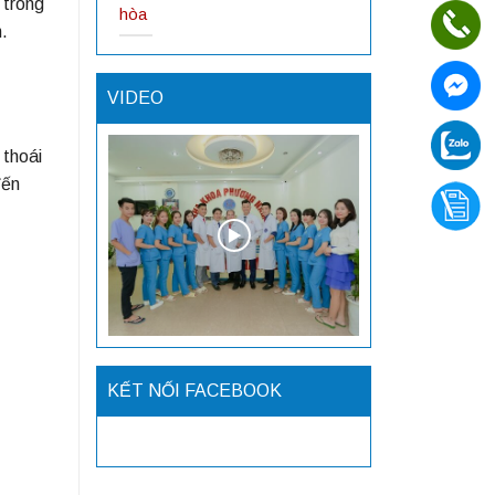
 trong
hòa
.
VIDEO
 thoái
đến
KẾT NỐI FACEBOOK