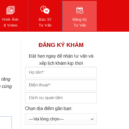
Hình Ảnh
Bác Sĩ
Đăng Ký
& Video
Tư Vấn
Tư Vấn
ĐĂNG KÝ KHÁM
Đặt hẹn ngay để nhận tư vấn và
xếp lịch khám kịp thời
 răng
u cùng
Chọn địa điểm gần bạn: