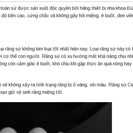
toàn sứ được sản xuất độc quyền bởi hãng thiết bị nha khoa Đ
i độ bền cao, cứng chắc và không gây hôi miệng, ê buốt, đen viề
i răng sứ không kim loại tốt nhất hiện nay. Loại răng sứ này có 
ới cơ thể con người. Răng sứ có xu hướng mất khả năng chịu nh
ông còn cảm giác ê buốt, khó chịu khi gặp thức ăn quá nóng hay
n sẽ không xảy ra tình trạng răng bị ố vàng, xỉn màu. Răng sứ C
bạn giữ vệ sinh răng miệng tốt.