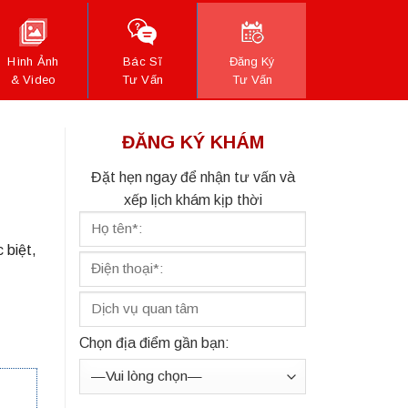
Hình Ảnh
Bác Sĩ
Đăng Ký
& Video
Tư Vấn
Tư Vấn
ĐĂNG KÝ KHÁM
Đặt hẹn ngay để nhận tư vấn và
xếp lịch khám kịp thời
 biệt,
Chọn địa điểm gần bạn: