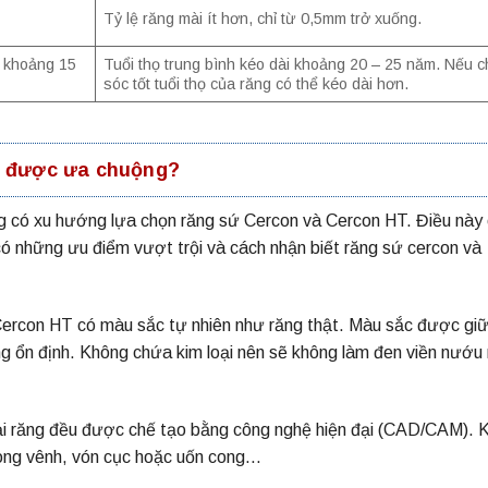
.
Tỷ lệ răng mài ít hơn, chỉ từ 0,5mm trở xuống.
i khoảng 15
Tuổi thọ trung bình kéo dài khoảng 20 – 25 năm. Nếu 
sóc tốt tuổi thọ của răng có thể kéo dài hơn.
T được ưa chuộng?
ng có xu hướng lựa chọn răng sứ Cercon và Cercon HT. Điều này
 có những ưu điểm vượt trội và cách nhận biết răng sứ cercon và
Cercon HT có màu sắc tự nhiên như răng thật. Màu sắc được gi
g ổn định. Không chứa kim loại nên sẽ không làm đen viền nướu
ại răng đều được chế tạo bằng công nghệ hiện đại (CAD/CAM). 
cong vênh, vón cục hoặc uốn cong…