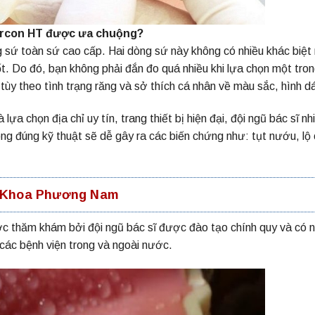
ercon HT được ưa chuộng?
sứ toàn sứ cao cấp. Hai dòng sứ này không có nhiều khác biệt
. Do đó, bạn không phải đắn đo quá nhiều khi lựa chọn một tron
 tùy theo tình trạng răng và sở thích cá nhân về màu sắc, hình d
lựa chọn địa chỉ uy tín, trang thiết bị hiện đại, đội ngũ bác sĩ nh
ông đúng kỹ thuật sẽ dễ gây ra các biến chứng như: tụt nướu, lộ
ha Khoa Phương Nam
 thăm khám bởi đội ngũ bác sĩ được đào tạo chính quy và có n
 các bệnh viện trong và ngoài nước.