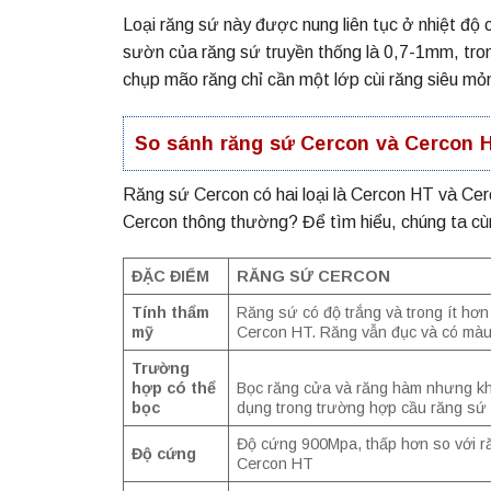
Loại răng sứ này được nung liên tục ở nhiệt độ
sườn của răng sứ truyền thống là 0,7-1mm, tro
chụp mão răng chỉ cần một lớp cùi răng siêu mỏ
So sánh răng sứ Cercon và Cercon 
Răng sứ Cercon có hai loại là Cercon HT và Cer
Cercon thông thường? Để tìm hiểu, chúng ta c
ĐẶC ĐIỂM
RĂNG SỨ CERCON
Tính thẩm
Răng sứ có độ trắng và trong ít hơ
mỹ
Cercon HT. Răng vẫn đục và có màu
Trường
hợp có thể
Bọc răng cửa và răng hàm nhưng k
bọc
dụng trong trường hợp cầu răng sứ 
Độ cứng 900Mpa, thấp hơn so với r
Độ cứng
Cercon HT