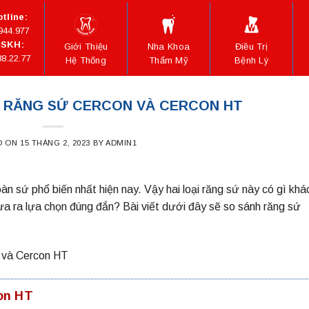
tline:
944.977
SKH:
Giới Thiệu
Nha Khoa
Điều Trị
88.22.77
Hệ Thống
Thẩm Mỹ
Bệnh Lý
NH RĂNG SỨ CERCON VÀ CERCON HT
D ON
15 THÁNG 2, 2023
BY
ADMIN1
n sứ phổ biến nhất hiện nay. Vậy hai loại răng sứ này có gì khác
ưa ra lựa chọn đúng đắn? Bài viết dưới đây sẽ so sánh răng sứ
n và Cercon HT
con HT