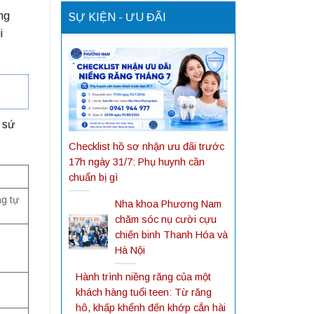
ng
SỰ KIỆN - ƯU ĐÃI
i
g sứ
Checklist hồ sơ nhận ưu đãi trước
17h ngày 31/7: Phụ huynh cần
chuẩn bị gì
ng tự
Nha khoa Phương Nam
chăm sóc nụ cười cựu
chiến binh Thanh Hóa và
Hà Nội
Hành trình niềng răng của một
khách hàng tuổi teen: Từ răng
hô, khấp khểnh đến khớp cắn hài