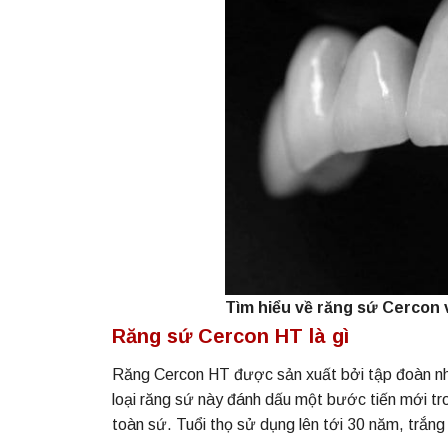
Tìm hiểu về răng sứ Cercon
Răng sứ Cercon HT là gì
Răng Cercon HT được sản xuất bởi tập đoàn nha k
loại răng sứ này đánh dấu một bước tiến mới tr
toàn sứ. Tuổi thọ sử dụng lên tới 30 năm, trắng