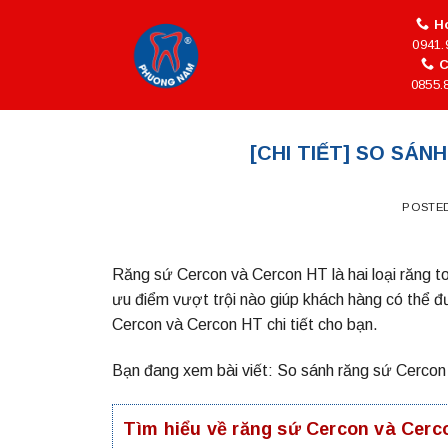
Skip
Ho
to
0941.
content
C
0855.
[CHI TIẾT] SO SÁ
POSTE
Răng sứ Cercon và Cercon HT là hai loại răng toà
ưu điểm vượt trội nào giúp khách hàng có thể đ
Cercon và Cercon HT chi tiết cho bạn.
Bạn đang xem bài viết:
So sánh răng sứ Cerco
Tìm hiểu về răng sứ Cercon và Cer