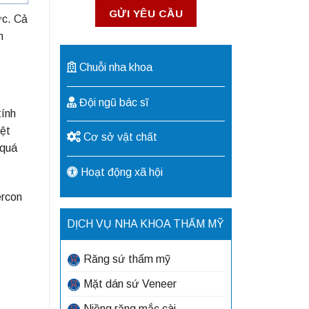
ức. Cả
n
Chuỗi nha khoa
Đội ngũ bác sĩ
tính
iệt
Cơ sở vật chất
 quá
Hoạt động xã hội
ercon
DỊCH VỤ NHA KHOA THẨM MỸ
Răng sứ thẩm mỹ
Mặt dán sứ Veneer
Niềng răng mắc cài