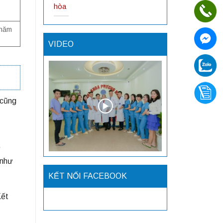
hòa
chăm
VIDEO
 cũng
ữ
 như
KẾT NỐI FACEBOOK
Kết