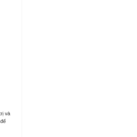
rị và
 để