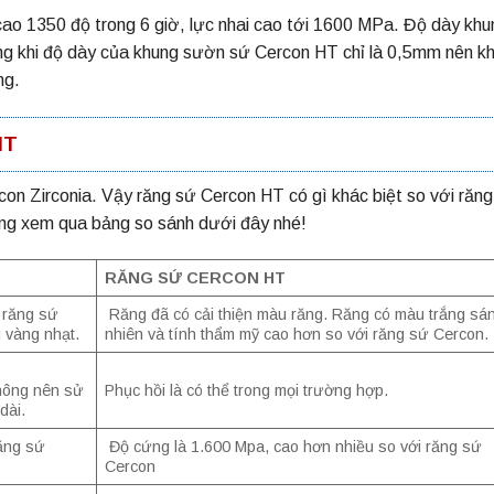
 cao 1350 độ trong 6 giờ, lực nhai cao tới 1600 MPa. Độ dày khu
ng khi độ dày của khung sườn sứ Cercon HT chỉ là 0,5mm nên kh
ng.
HT
con Zirconia. Vậy răng sứ Cercon HT có gì khác biệt so với răn
ùng xem qua bảng so sánh dưới đây nhé!
RĂNG SỨ CERCON HT
n răng sứ
Răng đã có cải thiện màu răng. Răng có màu trắng sá
 vàng nhạt.
nhiên và tính thẩm mỹ cao hơn so với răng sứ Cercon.
hông nên sử
Phục hồi là có thể trong mọi trường hợp.
dài.
ăng sứ
Độ cứng là 1.600 Mpa, cao hơn nhiều so với răng sứ
Cercon