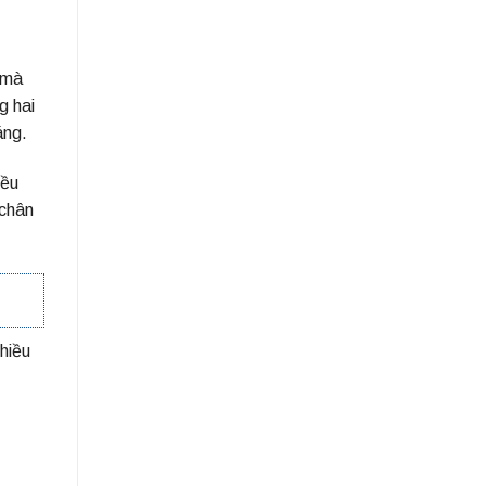
 mà
g hai
áng.
iều
 chân
hiều