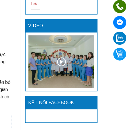
hòa
VIDEO
hực
ởng
ên bổ
gian
nó có
KẾT NỐI FACEBOOK