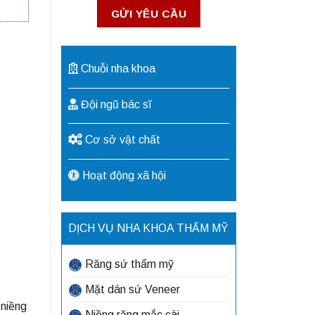
Chuỗi nha khoa
Đội ngũ bác sĩ
Cơ sở vật chất
Hoạt động xã hội
DỊCH VỤ NHA KHOA THẨM MỸ
Răng sứ thẩm mỹ
Mặt dán sứ Veneer
 niềng
Niềng răng mắc cài