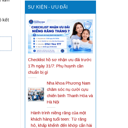
SỰ KIỆN - ƯU ĐÃI
ó kết
Checklist hồ sơ nhận ưu đãi trước
17h ngày 31/7: Phụ huynh cần
chuẩn bị gì
Nha khoa Phương Nam
chăm sóc nụ cười cựu
chiến binh Thanh Hóa và
Hà Nội
Hành trình niềng răng của một
khách hàng tuổi teen: Từ răng
hô, khấp khểnh đến khớp cắn hài