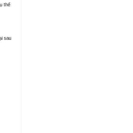
ụ thể
ại sau