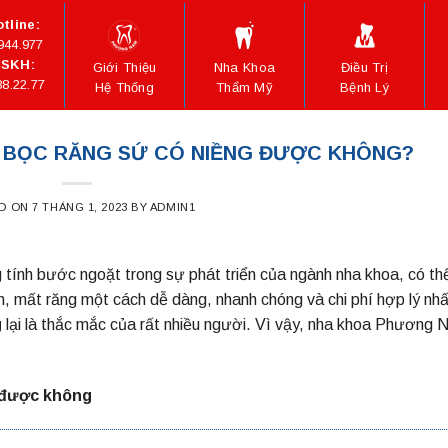
tline:
944.977
SKH:
Giới Thiệu
Nha Khoa
Điều Trị
88.22.77
Hệ Thống
Thẩm Mỹ
Bệnh Lý
 BỌC RĂNG SỨ CÓ NIỀNG ĐƯỢC KHÔNG?
D ON
7 THÁNG 1, 2023
BY
ADMIN1
tính bước ngoặt trong sự phát triển của ngành nha khoa, có th
, mất răng một cách dễ dàng, nhanh chóng và chi phí hợp lý nhấ
g
lại là thắc mắc của rất nhiều người. Vì vậy, nha khoa Phương
 được không