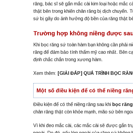
răng, bác sĩ sẽ gắn mắc cài kim loại hoặc mắc c
thật bên trong khiến chân răng bị dịch chuyển. T
sứ bị gãy do ảnh hưởng độ bền của răng thật bê
Trường hợp không niềng được sau 
Khi bọc răng sứ toàn hàm bạn không cần phải niề
răng để đảm bảo tính thẩm mỹ cao nhất. Bên cạn
định chắc chắn trong xương hàm.
Xem thêm:
[GIẢI ĐÁP] QUÁ TRÌNH BỌC RĂ
Một số điều kiện để có thể niềng răn
Điều kiện để có thể niềng răng sau khi
bọc răng
chân răng thật còn khỏe mạnh, mão sứ bên ngoà
Vì khi đeo mắc cài, các mắc cài sẽ được gắn trực
ngoài. Do đó, nếu lớp ngoài của răng sứ không 