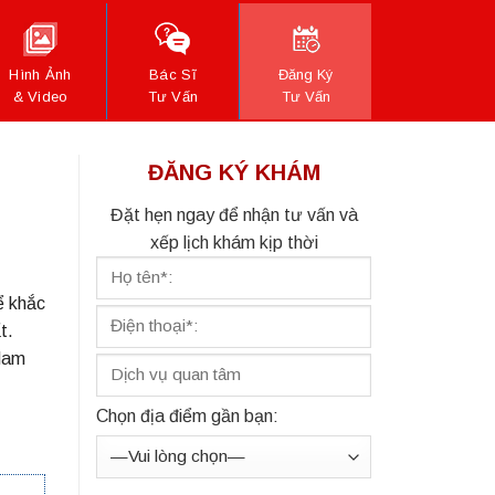
Hình Ảnh
Bác Sĩ
Đăng Ký
& Video
Tư Vấn
Tư Vấn
ĐĂNG KÝ KHÁM
Đặt hẹn ngay để nhận tư vấn và
xếp lịch khám kịp thời
ể khắc
t.
 Nam
Chọn địa điểm gần bạn: