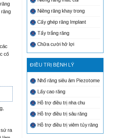
 răng
Niềng răng khay trong
g răng
Cấy ghép răng Implant
Tẩy trắng răng
Chữa cười hở lợi
 các
c cố
ĐIỀU TRỊ BỆNH LÝ
Nhổ răng siêu âm Piezotome
Lấy cao răng
Hỗ trợ điều trị nha chu
g,
Hỗ trợ điều trị sâu răng
Hỗ trợ điều trị viêm tủy răng
 sứ ra
ẽ làm