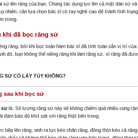
ài sứ lên răng của bạn. Chúng tác dụng lực lên cả mặt dán sứ và
uy nhiên, cần lựa chọn bác sĩ có tay nghề cao để tránh tình trạn
n trong.
khi đã bọc răng sứ
ng răng, bởi khi bọc toàn hàm bác sĩ đã tính toán sẵn vị trí của
h đó, bạn không thể niềng răng khi làm răng sứ, vì răng đã đượ
NG SỨ CÓ LẤY TỦY KHÔNG?
g sau khi bọc sứ
 sứ
là: Số lượng răng sứ này sẽ không chiếm quá nhiều cung răn
i đảm bảo độ khít sát với răng thật bên trong.
 tiếp lên răng, sinh ra lực kéo chân răng, đồng thời kéo cả răng
bền chắc sẽ không thể kéo chân răng vào bên trong, đồng thời s