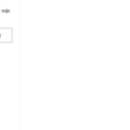
, mặt
g