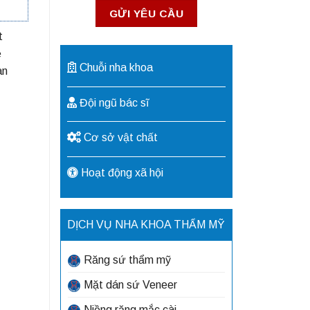
t
ẻ
Chuỗi nha khoa
an
Đội ngũ bác sĩ
Cơ sở vật chất
Hoạt động xã hội
DỊCH VỤ NHA KHOA THẨM MỸ
Răng sứ thẩm mỹ
Mặt dán sứ Veneer
Niềng răng mắc cài