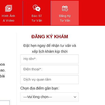
Hình Ảnh
Bác Sĩ
Đăng Ký
& Video
Tư Vấn
Tư Vấn
ĐĂNG KÝ KHÁM
Đặt hẹn ngay để nhận tư vấn và
xếp lịch khám kịp thời
hoa
cao.
bài
Chọn địa điểm gần bạn: