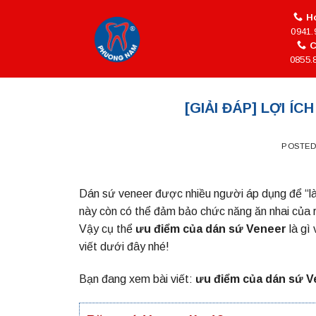
Skip
Ho
to
0941.
content
C
0855.
[GIẢI ĐÁP] LỢI Í
POSTE
Dán sứ veneer được nhiều người áp dụng để “là
này còn có thể đảm bảo chức năng ăn nhai của r
Vậy cụ thể
ưu điểm của dán sứ Veneer
là gì
viết dưới đây nhé!
Bạn đang xem bài viết:
ưu điểm của dán sứ 