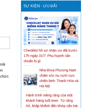
SỰ KIỆN - ƯU ĐÃI
Checklist hồ sơ nhận ưu đãi trước
17h ngày 31/7: Phụ huynh cần
chuẩn bị gì
oài
ện
Nha khoa Phương Nam
chăm sóc nụ cười cựu
 chức
chiến binh Thanh Hóa và
Hà Nội
Hành trình niềng răng của một
khách hàng tuổi teen: Từ răng
hô, khấp khểnh đến khớp cắn hài