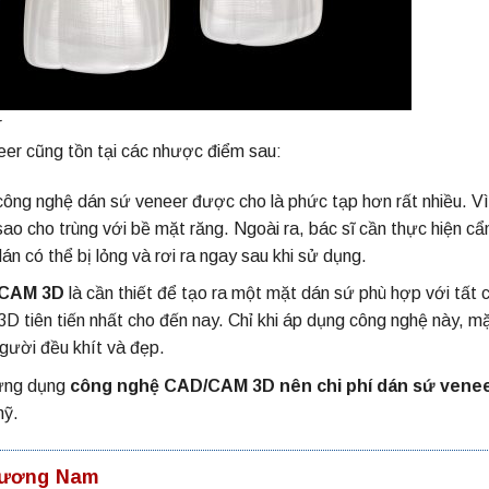
r
eer
cũng tồn tại các nhược điểm sau:
 công nghệ dán sứ veneer được cho là phức tạp hơn rất nhiều. V
o cho trùng với bề mặt răng. Ngoài ra, bác sĩ cần thực hiện cẩ
án có thể bị lỏng và rơi ra ngay sau khi sử dụng.
/CAM 3D
là cần thiết để tạo ra một mặt dán sứ phù hợp với tất 
 tiên tiến nhất cho đến nay. Chỉ khi áp dụng công nghệ này, m
gười đều khít và đẹp.
 ứng dụng
công nghệ CAD/CAM 3D nên chi phí dán sứ vene
mỹ.
Phương Nam