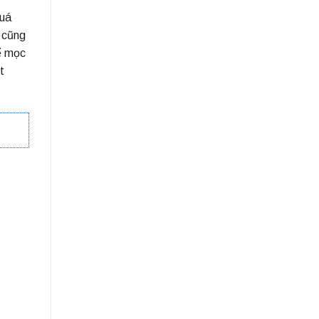
quá
t cũng
ể mọc
t