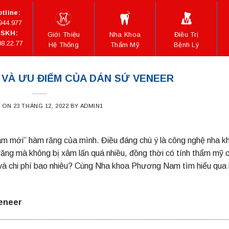
tline:
944.977
SKH:
Giới Thiệu
Nha Khoa
Điều Trị
88.22.77
Hệ Thống
Thẩm Mỹ
Bệnh Lý
CH VÀ ƯU ĐIỂM CỦA DÁN SỨ VENEER
D ON
23 THÁNG 12, 2022
BY
ADMIN1
m mới” hàm răng của mình. Điều đáng chú ý là công nghệ nha k
ăng mà không bị xâm lấn quá nhiều, đồng thời có tính thẩm mỹ 
 và chi phí bao nhiêu? Cùng Nha khoa Phương Nam tìm hiểu qua 
Veneer