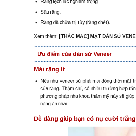
Răng lệch lạc nghiêm trọng
Sâu răng.
Răng đã chữa trị tủy (răng chết).
Xem thêm:
[THẮC MẮC] MẶT DÁN SỨ VEN
Ưu điểm của dán sứ Veneer
Mài răng ít
Nếu như veneer sứ phải mài đồng thời mặt tr
của răng. Thậm chí, có nhiều trường hợp răng
phương pháp nha khoa thẩm mỹ này sẽ giúp 
năng ăn nhai.
Dễ dàng giúp bạn có nụ cười trắn