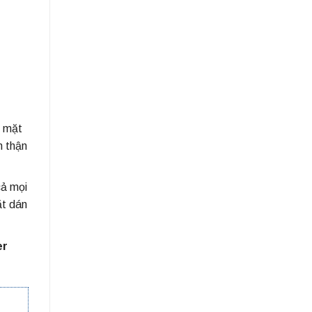
ì mặt
n thận
cả mọi
ặt dán
er