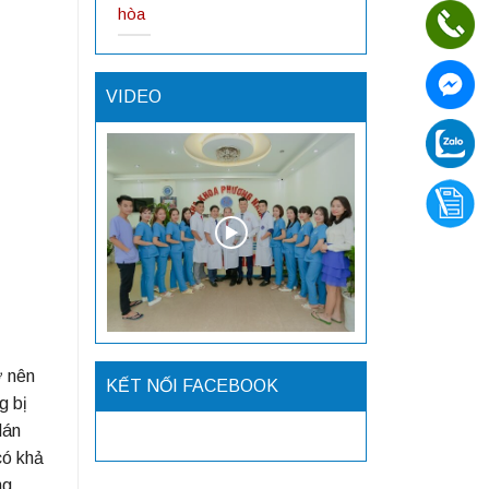
hòa
VIDEO
ở nên
KẾT NỐI FACEBOOK
g bị
dán
có khả
ng