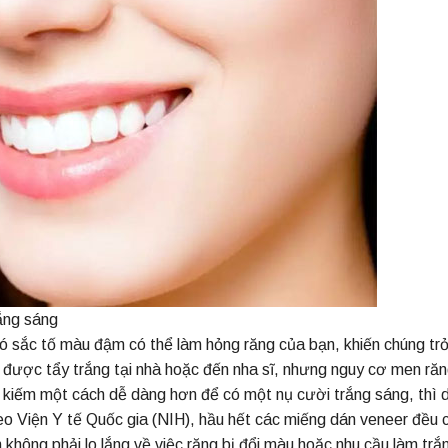
ắng sáng
ó sắc tố màu đậm có thể làm hỏng răng của bạn, khiến chúng tr
 được tẩy trắng tại nhà hoặc đến nha sĩ, nhưng nguy cơ men răn
 kiếm một cách dễ dàng hơn để có một nụ cười trắng sáng, thì 
heo Viện Y tế Quốc gia (NIH), hầu hết các miếng dán veneer đều 
không phải lo lắng về việc răng bị đổi màu hoặc nhu cầu làm trắ