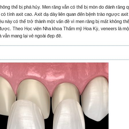
không thể bị phá hủy. Men răng vẫn có thể bị mòn do đánh răng 
ó tính axit cao. Axit dạ dày liên quan đến bệnh trào ngược axi
ều này có thể trở thành một vấn đề vì men răng bị mất không th
ế được. Theo Học viện Nha khoa Thẩm mỹ Hoa Kỳ, veneers là mộ
à vẫn mang lại vẻ ngoài đẹp đẽ.