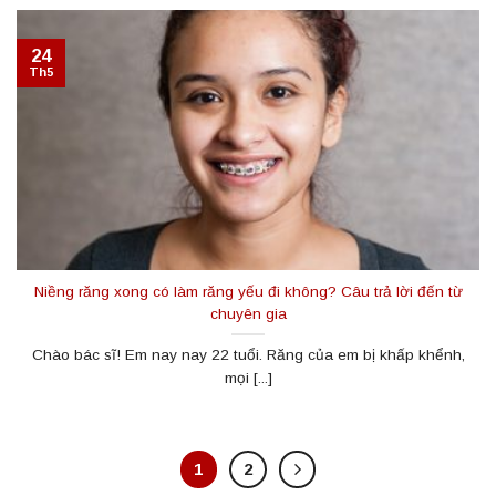
24
Th5
Niềng răng xong có làm răng yếu đi không? Câu trả lời đến từ
chuyên gia
Chào bác sĩ! Em nay nay 22 tuổi. Răng của em bị khấp khểnh,
mọi [...]
1
2