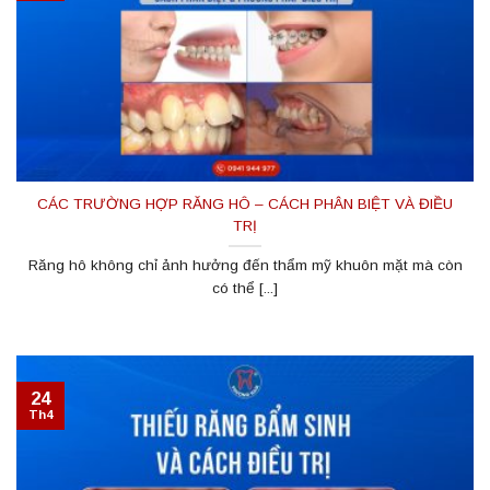
CÁC TRƯỜNG HỢP RĂNG HÔ – CÁCH PHÂN BIỆT VÀ ĐIỀU
TRỊ
Răng hô không chỉ ảnh hưởng đến thẩm mỹ khuôn mặt mà còn
có thể [...]
24
Th4