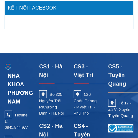
KẾT NỐI FACEBOOK
CS1 - Hà
CS3 -
CS5 -
Nội
Việt Trì
Tuyên
NHA
Quang
KHOA
PHƯƠNG
Số 325
526
NAM
Nguyễn Trãi -
Châu Phong
Tổ 17 -
P.Khương
- P.Việt Trì -
xã Vị Xuyên -
Đình - Hà Nội
Phú Thọ
Hotline
Tuyên Quang
1:
CS2 - Hà
CS4 -
0941.944.977
Nội
Tuyên