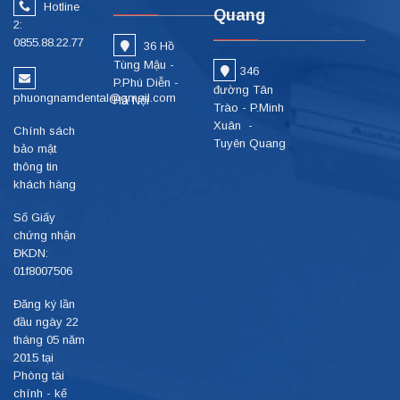
Hotline
Quang
2:
0855.88.22.77
36 Hồ
Tùng Mậu -
346
P.Phú Diễn -
đường Tân
phuongnamdental@gmail.com
Hà Nội
Trào - P.Minh
Xuân -
Chính sách
Tuyên Quang
bảo mật
thông tin
khách hàng
Số Giấy
chứng nhận
ĐKDN:
01f8007506
Đăng ký lần
đầu ngày 22
tháng 05 năm
2015 tại
Phòng tài
chính - kế