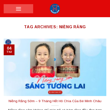
Skip
to
content
TAG ARCHIVES:
NIỀNG RĂNG
04
Th3
Niềng Răng Sớm – 9 Tháng Hết Hô Chìa Của Bé Minh Châu