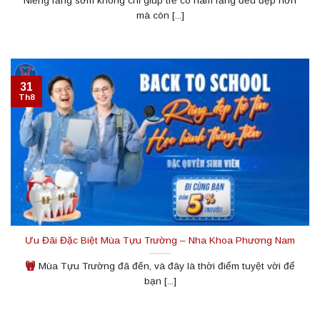
Niềng răng sớm không chỉ giúp trẻ có hàm răng đều đẹp hơn
mà còn [...]
31
Th8
Ưu Đãi Đặc Biệt Mùa Tựu Trường – Nha Khoa Phương Nam
Mùa Tựu Trường đã đến, và đây là thời điểm tuyệt vời để
bạn [...]