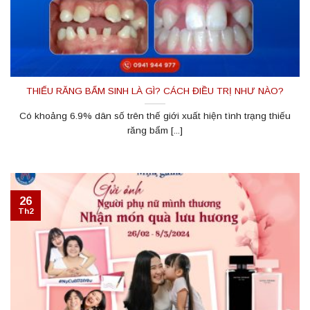
THIẾU RĂNG BẨM SINH LÀ GÌ? CÁCH ĐIỀU TRỊ NHƯ NÀO?
Có khoảng 6.9% dân số trên thế giới xuất hiện tình trạng thiếu
răng bẩm [...]
26
Th2