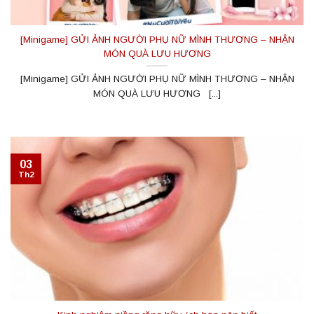
[Minigame] GỬI ẢNH NGƯỜI PHỤ NỮ MÌNH THƯƠNG – NHẬN
MÓN QUÀ LƯU HƯƠNG
[Minigame] GỬI ẢNH NGƯỜI PHỤ NỮ MÌNH THƯƠNG – NHẬN
MÓN QUÀ LƯU HƯƠNG [...]
03
Th2