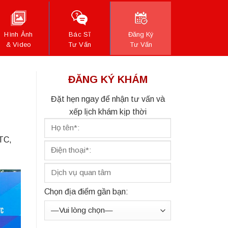
Hình Ảnh
Bác Sĩ
Đăng Ký
& Video
Tư Vấn
Tư Vấn
ĐĂNG KÝ KHÁM
Đặt hẹn ngay để nhận tư vấn và
xếp lịch khám kịp thời
VTC,
Chọn địa điểm gần bạn: