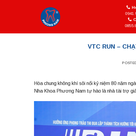
Skip
Ho
to
0941.
content
C
0855.
VTC RUN – CHẠ
POSTE
Hòa chung không khí sôi nổi kỷ niệm 80 năm ng
Nha Khoa Phương Nam tự hào là nhà tài trợ gi