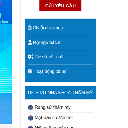
Chuỗi nha khoa
Đội ngũ bác sĩ
Cơ sở vật chất
Hoạt động xã hội
DỊCH VỤ NHA KHOA THẨM MỸ
Răng sứ thẩm mỹ
Mặt dán sứ Veneer
Niềng răng mắc cài