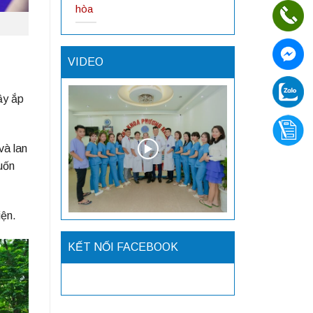
hòa
VIDEO
ầy ắp
và lan
uốn
iện.
KẾT NỐI FACEBOOK