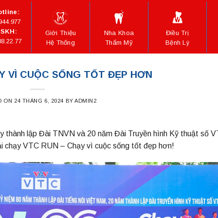
tline:
944.977
SKH:
Giới Thiệu
Nha Khoa
Điều Trị
88.22.77
Hệ Thống
Thẩm Mỹ
Bệnh Lý
Y VÌ CUỘC SỐNG TỐT ĐẸP HƠN
D ON
24 THÁNG 6, 2024
BY
ADMIN2
ày thành lập Đài TNVN và 20 năm Đài Truyền hình Kỹ thuật số 
ải chạy VTC RUN – Chạy vì cuộc sống tốt đẹp hơn!