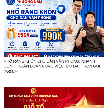
NHỔ RĂNG KHÔN CHO DÂN VĂN PHÒNG: NHANH
GỌN, ÍT GIÁN ĐOẠN CÔNG VIỆC, ƯU ĐÃI TRỌN GÓI
990K TẠI HÀ NỘI
25/04/26