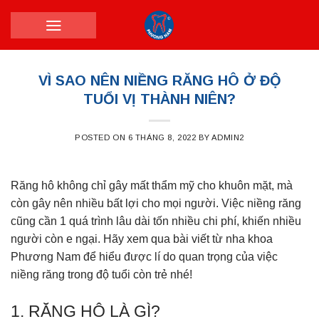
Skip
to
content
VÌ SAO NÊN NIỀNG RĂNG HÔ Ở ĐỘ
TUỔI VỊ THÀNH NIÊN?
POSTED ON
6 THÁNG 8, 2022
BY
ADMIN2
Răng hô không chỉ gây mất thẩm mỹ cho khuôn mặt, mà
còn gây nên nhiều bất lợi cho mọi người. Việc niềng răng
cũng cần 1 quá trình lâu dài tốn nhiều chi phí, khiến nhiều
người còn e ngại. Hãy xem qua bài viết từ nha khoa
Phương Nam để hiểu được lí do quan trọng của việc
niềng răng trong độ tuổi còn trẻ nhé!
1. RĂNG HÔ LÀ GÌ?