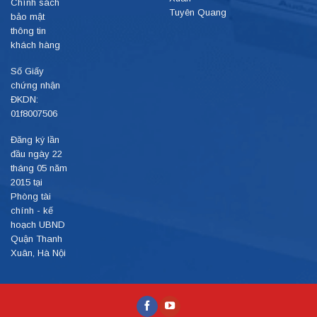
Chính sách
Tuyên Quang
bảo mật
thông tin
khách hàng
Số Giấy
chứng nhận
ĐKDN:
01f8007506
Đăng ký lần
đầu ngày 22
tháng 05 năm
2015 tại
Phòng tài
chính - kế
hoạch UBND
Quận Thanh
Xuân, Hà Nội