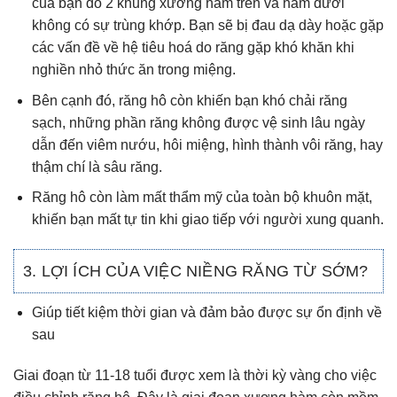
của bạn do 2 khung xương hàm trên và hàm dưới
không có sự trùng khớp. Bạn sẽ bị đau dạ dày hoặc gặp
các vấn đề về hệ tiêu hoá do răng gặp khó khăn khi
nghiền nhỏ thức ăn trong miệng.
Bên cạnh đó, răng hô còn khiến bạn khó chải răng
sạch, những phần răng không được vệ sinh lâu ngày
dẫn đến viêm nướu, hôi miệng, hình thành vôi răng, hay
thậm chí là sâu răng.
Răng hô còn làm mất thẩm mỹ của toàn bộ khuôn mặt,
khiến bạn mất tự tin khi giao tiếp với người xung quanh.
3. LỢI ÍCH CỦA VIỆC NIỀNG RĂNG TỪ SỚM?
Giúp tiết kiệm thời gian và đảm bảo được sự ổn định về
sau
Giai đoạn từ 11-18 tuổi được xem là thời kỳ vàng cho việc