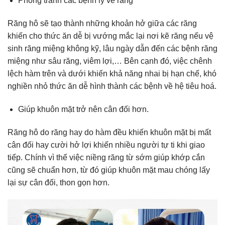
Phòng tránh các bệnh lý về răng
Răng hô sẽ tạo thành những khoản hở giữa các răng
khiến cho thức ăn dễ bị vướng mắc lại nơi kẽ răng nếu vệ
sinh răng miệng không kỹ, lâu ngày dẫn đến các bệnh răng
miệng như sâu răng, viêm lợi,… Bên cạnh đó, việc chênh
lệch hàm trên và dưới khiến khả năng nhai bị hạn chế, khó
nghiền nhỏ thức ăn dễ hình thành các bệnh về hệ tiêu hoá.
Giúp khuôn mặt trở nên cân đối hơn.
Răng hô do răng hay do hàm đều khiến khuôn mặt bị mất
cân đối hay cười hở lợi khiến nhiều người tự ti khi giao
tiếp. Chính vì thế việc niềng răng từ sớm giúp
khớp cắn
cũng sẽ chuẩn hơn, từ đó giúp
khuôn mặt mau chóng lấy
lại sự cân đối, thon gọn hơn.