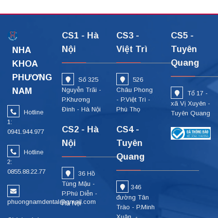
CS1 - Hà
CS3 -
CS5 -
Nội
Việt Trì
Tuyên
NHA
Quang
KHOA
PHƯƠNG
Số 325
526
NAM
Nguyễn Trãi -
Châu Phong
Tổ 17 -
P.Khương
- P.Việt Trì -
xã Vị Xuyên -
Đình - Hà Nội
Phú Thọ
Hotline
Tuyên Quang
1:
CS2 - Hà
CS4 -
0941.944.977
Nội
Tuyên
Hotline
Quang
2:
0855.88.22.77
36 Hồ
Tùng Mậu -
346
P.Phú Diễn -
đường Tân
phuongnamdental@gmail.com
Hà Nội
Trào - P.Minh
Xuân -