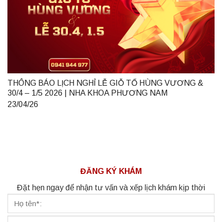
THÔNG BÁO LỊCH NGHỈ LỄ GIỖ TỔ HÙNG VƯƠNG &
30/4 – 1/5 2026 | NHA KHOA PHƯƠNG NAM
23/04/26
ĐĂNG KÝ KHÁM
Đặt hẹn ngay để nhận tư vấn và xếp lịch khám kịp thời