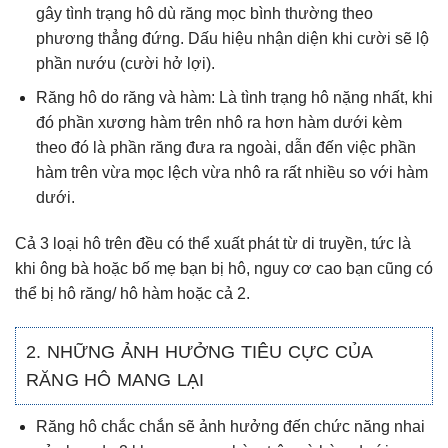
gây tình trạng hô dù răng mọc bình thường theo
phương thẳng đứng. Dấu hiệu nhận diện khi cười sẽ lộ
phần nướu (cười hở lợi).
Răng hô do răng và hàm: Là tình trạng hô nặng nhất, khi
đó phần xương hàm trên nhô ra hơn hàm dưới kèm
theo đó là phần răng đưa ra ngoài, dẫn đến việc phần
hàm trên vừa mọc lệch vừa nhô ra rất nhiều so với hàm
dưới.
Cả 3 loại hô trên đều có thể xuất phát từ di truyền, tức là
khi ông bà hoặc bố mẹ bạn bị hô, nguy cơ cao bạn cũng có
thể bị hô răng/ hô hàm hoặc cả 2.
2. NHỮNG ẢNH HƯỞNG TIÊU CỰC CỦA
RĂNG HÔ MANG LẠI
Răng hô chắc chắn sẽ ảnh hưởng đến chức năng nhai