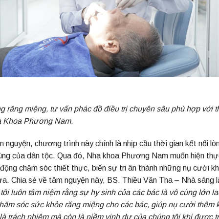
ạng răng miệng, tư vấn phác đồ điều trị chuyên sâu phù hợp với t
a Khoa Phương Nam.
 nguyện, chương trình này chính là nhịp cầu thời gian kết nối lò
 hùng của dân tộc. Qua đó, Nha khoa Phương Nam muốn hiện thự
ộng chăm sóc thiết thực, biến sự tri ân thành những nụ cười k
a. Chia sẻ về tâm nguyện này, BS. Thiều Văn Tha – Nhà sáng l
tôi luôn tâm niệm rằng sự hy sinh của các bác là vô cùng lớn la
hăm sóc sức khỏe răng miệng cho các bác, giúp nụ cười thêm 
à trách nhiệm mà còn là niềm vinh dự của chúng tôi khi được tr