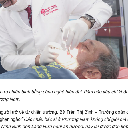
 cựu chiến binh bằng công nghệ hiện đại, đảm bảo tiêu chí khô
ương Nam.
người trở về từ chiến trường. Bà Trần Thị Bình – Trưởng đoàn 
nghẹn ngào:”
Các cháu bác sĩ ở Phương Nam không chỉ giỏi mà 
ừ Ninh Bình
đến
Làng Hữu nghị an dưỡng, nay lại được đón tiế