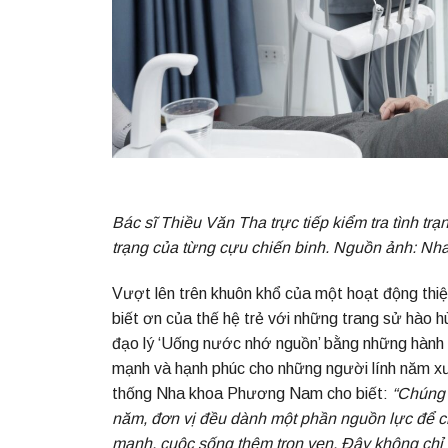
Bác sĩ Thiều Văn Tha trực tiếp kiểm tra tình tr
trạng của từng cựu chiến binh.
Nguồn ảnh: Nh
Vượt lên trên khuôn khổ của một hoạt động thiện
biết ơn của thế hệ trẻ với những trang sử hào
đạo lý ‘Uống nước nhớ nguồn’ bằng những hành đ
mạnh và hạnh phúc cho những người lính năm xư
thống Nha khoa Phương Nam cho biết:
“Chúng 
năm, đơn vị đều dành một phần nguồn lực để c
mạnh, cuộc sống thêm trọn vẹn. Đây không chỉ l