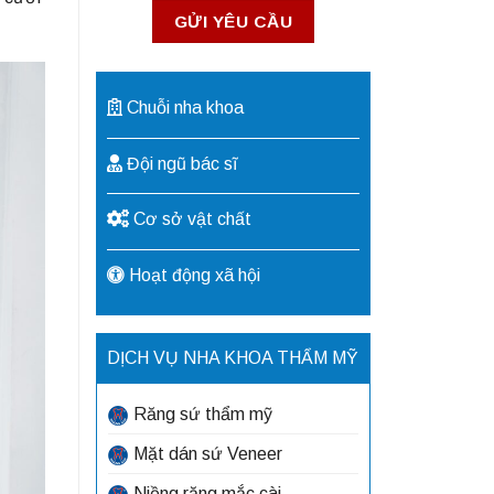
Chuỗi nha khoa
Đội ngũ bác sĩ
Cơ sở vật chất
Hoạt động xã hội
DỊCH VỤ NHA KHOA THẨM MỸ
Răng sứ thẩm mỹ
Mặt dán sứ Veneer
Niềng răng mắc cài