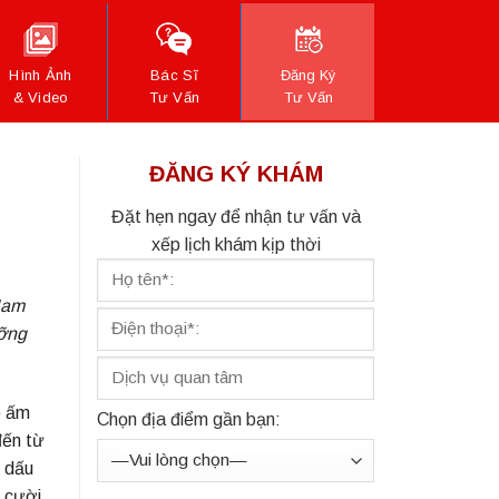
Hình Ảnh
Bác Sĩ
Đăng Ký
& Video
Tư Vấn
Tư Vấn
ĐĂNG KÝ KHÁM
Đặt hẹn ngay để nhận tư vấn và
xếp lịch khám kịp thời
Nam
ỡng
p ấm
Chọn địa điểm gần bạn:
đến từ
ù dấu
ụ cười