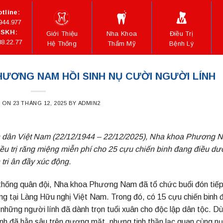
tline:
944.977
SKH:
Giới Thiệu
Nha Khoa
Điều Trị
88.22.77
Hệ Thống
Thẩm Mỹ
Bệnh Lý
PHƯƠNG NAM HỒI SINH NỤ CƯỜI NGƯỜI LÍNH
D ON
23 THÁNG 12, 2025
BY
ADMIN2
n dân Việt Nam (22/12/1944 – 22/12/2025), Nha khoa Phương 
ều trị răng miệng miễn phí cho 25 cựu chiến binh
đang điều dư
 tri ân đầy xúc động.
 thống quân đội, Nha khoa Phương Nam đã tổ chức buổi đón tiế
g tại Làng Hữu nghị Việt Nam. Trong đó, có 15 cựu chiến binh 
những người lính đã dành trọn tuổi xuân cho độc lập dân tộc. D
anh đã hằn sâu trên gương mặt, nhưng tinh thần lạc quan cùng n