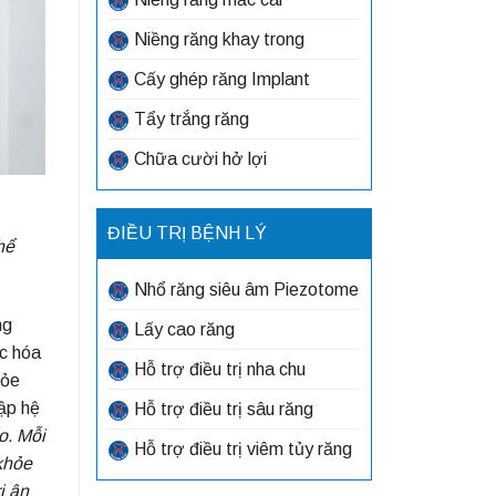
Niềng răng khay trong
Cấy ghép răng Implant
Tẩy trắng răng
Chữa cười hở lợi
ĐIỀU TRỊ BỆNH LÝ
hể
Nhổ răng siêu âm Piezotome
ng
Lấy cao răng
c hóa
Hỗ trợ điều trị nha chu
hỏe
ập hệ
Hỗ trợ điều trị sâu răng
o. Mỗi
Hỗ trợ điều trị viêm tủy răng
khỏe
i ân