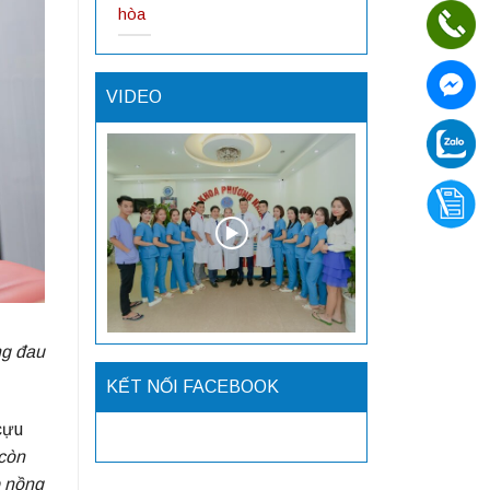
hòa
VIDEO
ng đau
KẾT NỐI FACEBOOK
cựu
còn
p nồng