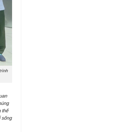
rình
uan
húng
a thế
ể sống