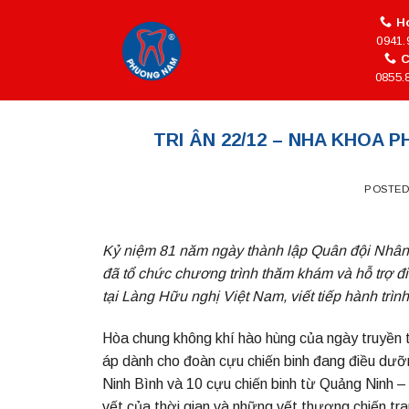
Skip
Ho
to
0941.
content
C
0855.
TRI ÂN 22/12 – NHA KHOA 
POSTE
Kỷ niệm 81 năm ngày thành lập Quân đội Nhâ
đã tổ chức chương trình thăm khám và hỗ trợ đi
tại
Làng Hữu nghị Việt Nam, viết tiếp hành trình
Hòa chung không khí hào hùng của ngày truyền
áp dành cho đoàn cựu chiến binh đang điều dưỡn
Ninh Bình và 10 cựu chiến binh từ Quảng Ninh – 
vết của thời gian và những vết thương chiến tr