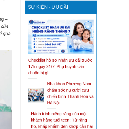
SỰ KIỆN - ƯU ĐÃI
ng –
 của
để quá
Checklist hồ sơ nhận ưu đãi trước
17h ngày 31/7: Phụ huynh cần
chuẩn bị gì
Nha khoa Phương Nam
chăm sóc nụ cười cựu
chiến binh Thanh Hóa và
Hà Nội
Hành trình niềng răng của một
khách hàng tuổi teen: Từ răng
hô, khấp khểnh đến khớp cắn hài