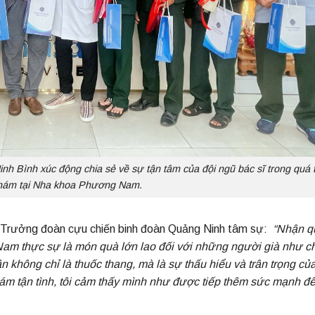
nh Bình xúc động chia sẻ về sự tận tâm của đội ngũ bác sĩ trong quá t
hám tại Nha khoa Phương Nam.
 Trưởng đoàn cựu chiến binh đoàn Quảng Ninh tâm sự:
“Nhận q
m thực sự là món quà lớn lao đối với những người già như c
cần không chỉ là thuốc thang, mà là sự thấu hiểu và trân trọng củ
hám tận tình, tôi cảm thấy mình như được tiếp thêm sức mạnh đ