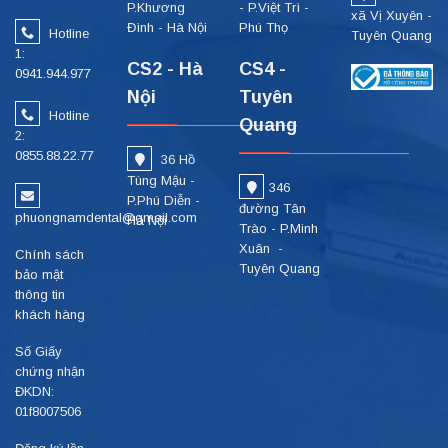
P.Khương
- P.Việt Trì -
xã Vị Xuyên -
Đình - Hà Nội
Phú Thọ
Hotline
Tuyên Quang
1:
CS2 - Hà
CS4 -
0941.944.977
Nội
Tuyên
Hotline
Quang
2:
0855.88.22.77
36 Hồ
Tùng Mậu -
346
P.Phú Diễn -
đường Tân
phuongnamdental@gmail.com
Hà Nội
Trào - P.Minh
Xuân -
Chính sách
Tuyên Quang
bảo mật
thông tin
khách hàng
Số Giấy
chứng nhận
ĐKDN:
01f8007506