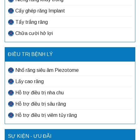
Cấy ghép răng Implant
Tẩy trắng răng
Chữa cười hở lợi
ĐIỀU TRỊ BỆNH LÝ
Nhổ răng siêu âm Piezotome
Lấy cao răng
Hỗ trợ điều trị nha chu
Hỗ trợ điều trị sâu răng
Hỗ trợ điều trị viêm tủy răng
SỰ KIỆN - ƯU ĐÃI