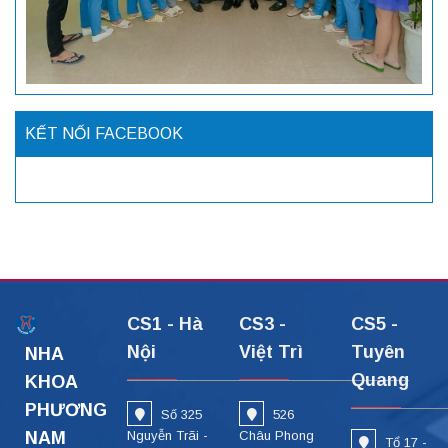
KẾT NỐI FACEBOOK
CS1 - Hà
CS3 -
CS5 -
Nội
Việt Trì
Tuyên
NHA
Quang
KHOA
PHƯƠNG
Số 325
526
NAM
Nguyễn Trãi -
Châu Phong
Tổ 17 -