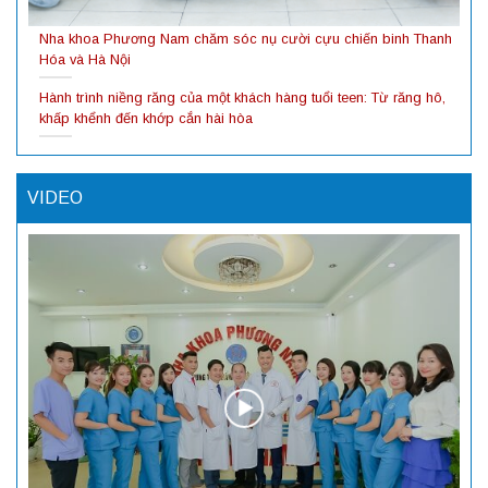
Nha khoa Phương Nam chăm sóc nụ cười cựu chiến binh Thanh
Hóa và Hà Nội
Hành trình niềng răng của một khách hàng tuổi teen: Từ răng hô,
khấp khểnh đến khớp cắn hài hòa
VIDEO