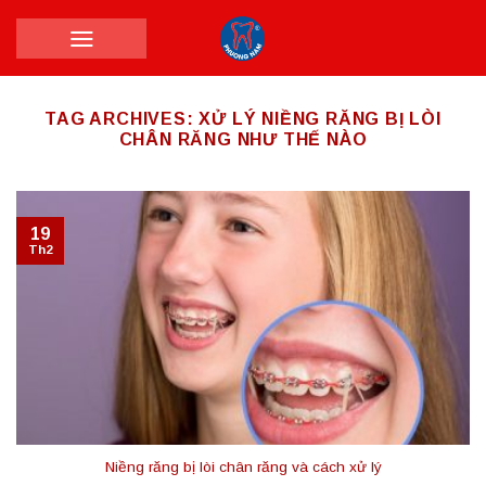
Skip
to
content
TAG ARCHIVES:
XỬ LÝ NIỀNG RĂNG BỊ LÒI
CHÂN RĂNG NHƯ THẾ NÀO
19
Th2
Niềng răng bị lòi chân răng và cách xử lý