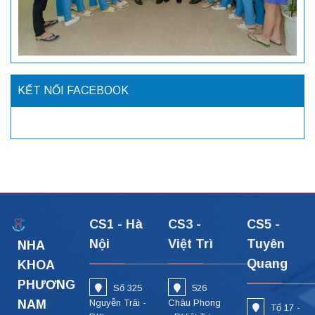
KẾT NỐI FACEBOOK
CS1 - Hà
CS3 -
CS5 -
Nội
Việt Trì
Tuyên
NHA
Quang
KHOA
PHƯƠNG
Số 325
526
NAM
Nguyễn Trãi -
Châu Phong
Tổ 17 -