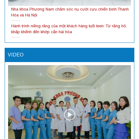
Nha khoa Phương Nam chăm sóc nụ cười cựu chiến binh Thanh
Hóa và Hà Nội
Hành trình niềng răng của một khách hàng tuổi teen: Từ răng hô,
khấp khểnh đến khớp cắn hài hòa
VIDEO