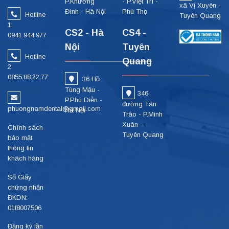
P.Khương
- P.Việt Trì -
xã Vị Xuyên -
Đình - Hà Nội
Phú Thọ
Hotline
Tuyên Quang
1:
CS2 - Hà
CS4 -
0941.944.977
Nội
Tuyên
Hotline
Quang
2:
0855.88.22.77
36 Hồ
Tùng Mậu -
346
P.Phú Diễn -
đường Tân
phuongnamdental@gmail.com
Hà Nội
Trào - P.Minh
Xuân -
Chính sách
Tuyên Quang
bảo mật
thông tin
khách hàng
Số Giấy
chứng nhận
ĐKDN:
01f8007506
Đăng ký lần