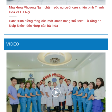
Nha khoa Phương Nam chăm sóc nụ cười cựu chiến binh Thanh
Hóa và Hà Nội
Hành trình niềng răng của một khách hàng tuổi teen: Từ răng hô,
khấp khểnh đến khớp cắn hài hòa
VIDEO