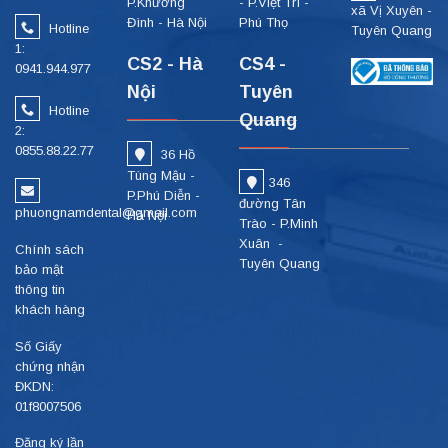
P.Khương
- P.Việt Trì -
xã Vị Xuyên -
Đình - Hà Nội
Phú Thọ
Hotline
Tuyên Quang
1:
CS2 - Hà
CS4 -
0941.944.977
Nội
Tuyên
Hotline
Quang
2:
0855.88.22.77
36 Hồ
Tùng Mậu -
346
P.Phú Diễn -
đường Tân
phuongnamdental@gmail.com
Hà Nội
Trào - P.Minh
Xuân -
Chính sách
Tuyên Quang
bảo mật
thông tin
khách hàng
Số Giấy
chứng nhận
ĐKDN:
01f8007506
Đăng ký lần