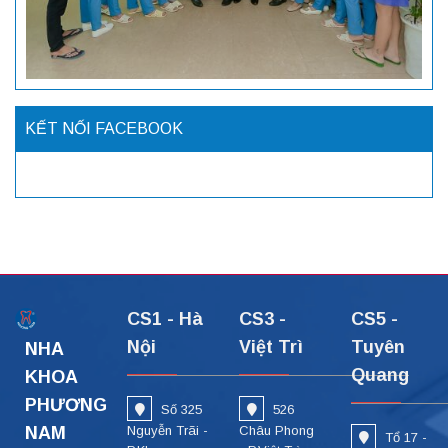
KẾT NỐI FACEBOOK
CS1 - Hà
CS3 -
CS5 -
Nội
Việt Trì
Tuyên
NHA
Quang
KHOA
PHƯƠNG
Số 325
526
NAM
Nguyễn Trãi -
Châu Phong
Tổ 17 -