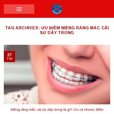
Skip
to
content
TAG ARCHIVES:
ƯU ĐIỂM NIỀNG RĂNG MẮC CÀI
SỨ DÂY TRONG
27
Th2
Niềng răng mắc cài sứ dây trong là gì? Ưu và nhược điểm