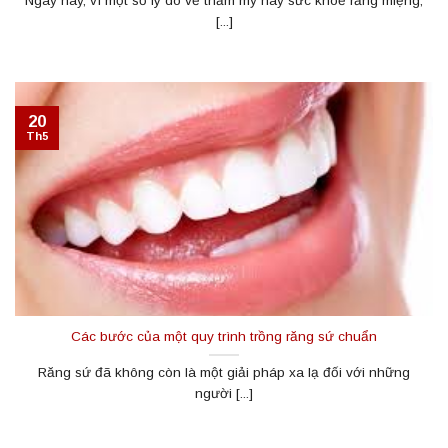
Ngày nay, vì một số lý do về thẩm mỹ hay sức khoẻ răng miệng,
[...]
20
Th5
Các bước của một quy trình trồng răng sứ chuẩn
Răng sứ đã không còn là một giải pháp xa lạ đối với những
người [...]