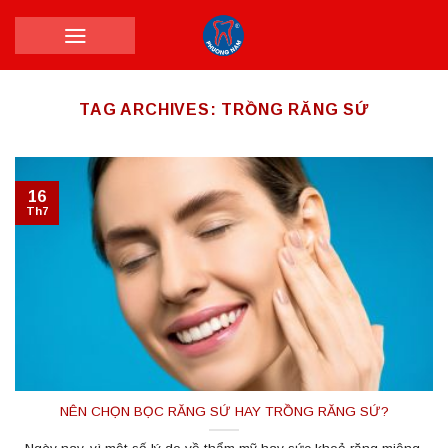
Skip
to
content
TAG ARCHIVES:
TRỒNG RĂNG SỨ
16
Th7
NÊN CHỌN BỌC RĂNG SỨ HAY TRỒNG RĂNG SỨ?