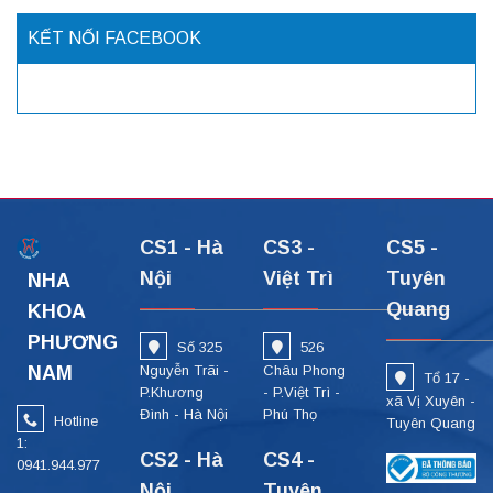
KẾT NỐI FACEBOOK
CS1 - Hà
CS3 -
CS5 -
Nội
Việt Trì
Tuyên
NHA
Quang
KHOA
PHƯƠNG
Số 325
526
NAM
Nguyễn Trãi -
Châu Phong
Tổ 17 -
P.Khương
- P.Việt Trì -
xã Vị Xuyên -
Đình - Hà Nội
Phú Thọ
Hotline
Tuyên Quang
1:
CS2 - Hà
CS4 -
0941.944.977
Nội
Tuyên