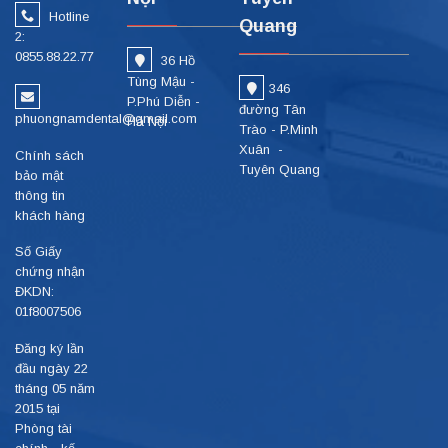
Hotline
Quang
2:
0855.88.22.77
36 Hồ
Tùng Mậu -
346
P.Phú Diễn -
đường Tân
phuongnamdental@gmail.com
Hà Nội
Trào - P.Minh
Xuân -
Chính sách
Tuyên Quang
bảo mật
thông tin
khách hàng
Số Giấy
chứng nhận
ĐKDN:
01f8007506
Đăng ký lần
đầu ngày 22
tháng 05 năm
2015 tại
Phòng tài