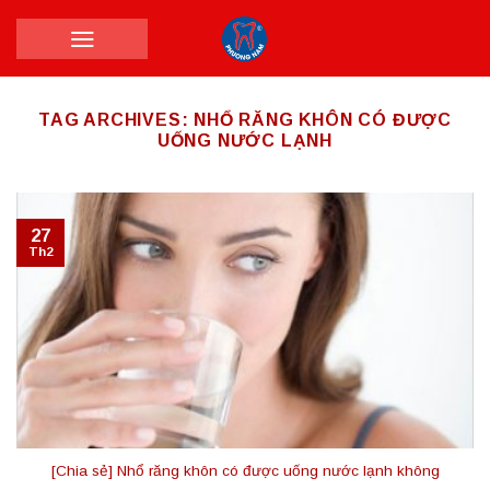
Skip
to
content
TAG ARCHIVES:
NHỔ RĂNG KHÔN CÓ ĐƯỢC
UỐNG NƯỚC LẠNH
27
Th2
[Chia sẻ] Nhổ răng khôn có được uống nước lạnh không