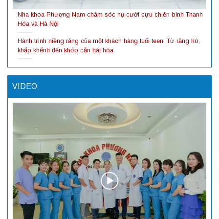
Nha khoa Phương Nam chăm sóc nụ cười cựu chiến binh Thanh
Hóa và Hà Nội
Hành trình niềng răng của một khách hàng tuổi teen: Từ răng hô,
khấp khểnh đến khớp cắn hài hòa
VIDEO