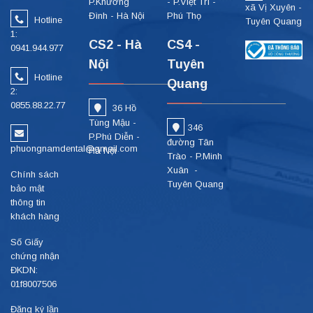
P.Khương
- P.Việt Trì -
xã Vị Xuyên -
Đình - Hà Nội
Phú Thọ
Hotline
Tuyên Quang
1:
CS2 - Hà
CS4 -
0941.944.977
Nội
Tuyên
Hotline
Quang
2:
0855.88.22.77
36 Hồ
Tùng Mậu -
346
P.Phú Diễn -
đường Tân
phuongnamdental@gmail.com
Hà Nội
Trào - P.Minh
Xuân -
Chính sách
Tuyên Quang
bảo mật
thông tin
khách hàng
Số Giấy
chứng nhận
ĐKDN:
01f8007506
Đăng ký lần