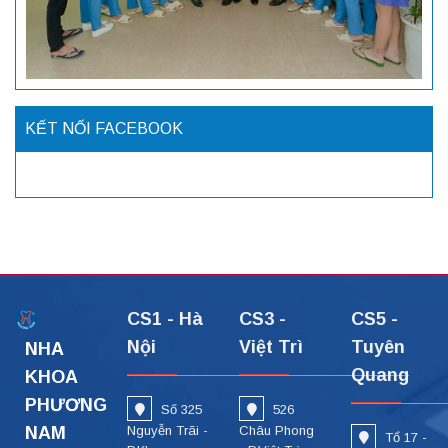
KẾT NỐI FACEBOOK
CS1 - Hà
CS3 -
CS5 -
Nội
Việt Trì
Tuyên
NHA
Quang
KHOA
PHƯƠNG
Số 325
526
NAM
Nguyễn Trãi -
Châu Phong
Tổ 17 -