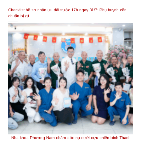
Checklist hồ sơ nhận ưu đãi trước 17h ngày 31/7: Phụ huynh cần
chuẩn bị gì
Nha khoa Phương Nam chăm sóc nụ cười cựu chiến binh Thanh