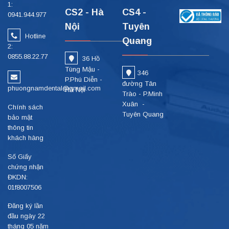
1:
CS2 - Hà
CS4 -
0941.944.977
Nội
Tuyên
Hotline
Quang
2:
0855.88.22.77
36 Hồ
Tùng Mậu -
346
P.Phú Diễn -
đường Tân
phuongnamdental@gmail.com
Hà Nội
Trào - P.Minh
Xuân -
Chính sách
Tuyên Quang
bảo mật
thông tin
khách hàng
Số Giấy
chứng nhận
ĐKDN:
01f8007506
Đăng ký lần
đầu ngày 22
tháng 05 năm