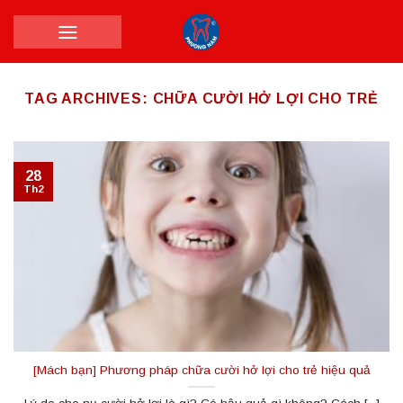
Skip
to
content
TAG ARCHIVES:
CHỮA CƯỜI HỞ LỢI CHO TRẺ
28
Th2
[Mách bạn] Phương pháp chữa cười hở lợi cho trẻ hiệu quả