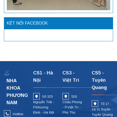
KẾT NỐI FACEBOOK
CS1 - Hà
CS3 -
CS5 -
Nội
Việt Trì
Tuyên
NHA
Quang
KHOA
PHƯƠNG
Số 325
526
NAM
Nguyễn Trãi -
Châu Phong
Tổ 17 -
P.Khương
- P.Việt Trì -
xã Vị Xuyên -
Đình - Hà Nội
Phú Thọ
Hotline
Tuyên Quang