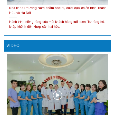
Nha khoa Phương Nam chăm sóc nụ cười cựu chiến binh Thanh
Hóa và Hà Nội
Hành trình niềng răng của một khách hàng tuổi teen: Từ răng hô,
khấp khểnh đến khớp cắn hài hòa
VIDEO