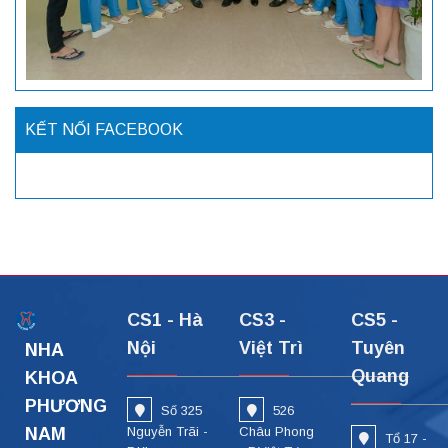
KẾT NỐI FACEBOOK
CS1 - Hà
CS3 -
CS5 -
Nội
Việt Trì
Tuyên
NHA
Quang
KHOA
PHƯƠNG
Số 325
526
NAM
Nguyễn Trãi -
Châu Phong
Tổ 17 -