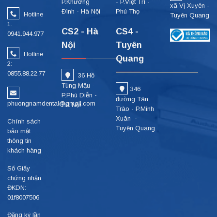
P.Khương
- P.Việt Trì -
xã Vị Xuyên -
Đình - Hà Nội
Phú Thọ
Hotline
Tuyên Quang
1:
CS2 - Hà
CS4 -
0941.944.977
Nội
Tuyên
Hotline
Quang
2:
0855.88.22.77
36 Hồ
Tùng Mậu -
346
P.Phú Diễn -
đường Tân
phuongnamdental@gmail.com
Hà Nội
Trào - P.Minh
Xuân -
Chính sách
Tuyên Quang
bảo mật
thông tin
khách hàng
Số Giấy
chứng nhận
ĐKDN:
01f8007506
Đăng ký lần