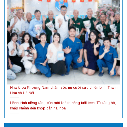
Nha khoa Phương Nam chăm sóc nụ cười cựu chiến binh Thanh
Hóa và Hà Nội
Hành trình niềng răng của một khách hàng tuổi teen: Từ răng hô,
khấp khểnh đến khớp cắn hài hòa