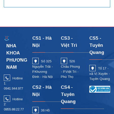
CS1 - Hà
CS3 -
CS5 -
Nội
Việt Trì
Tuyên
NHA
Quang
KHOA
PHƯƠNG
Số 325
526
NAM
Nguyễn Trãi -
Châu Phong
Tổ 17 -
P.Khương
- P.Việt Trì -
xã Vị Xuyên -
Đình - Hà Nội
Phú Thọ
Hotline
Tuyên Quang
1:
CS2 - Hà
CS4 -
0941.944.977
Nội
Tuyên
Hotline
Quang
2:
0855.88.22.77
36 Hồ