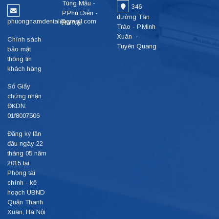
Tùng Mậu -
346
P.Phú Diễn -
đường Tân
phuongnamdental@gmail.com
Hà Nội
Trào - P.Minh
Xuân -
Chính sách
Tuyên Quang
bảo mật
thông tin
khách hàng
Số Giấy
chứng nhận
ĐKDN:
01f8007506
Đăng ký lần
đầu ngày 22
tháng 05 năm
2015 tại
Phòng tài
chính - kế
hoạch UBND
Quận Thanh
Xuân, Hà Nội