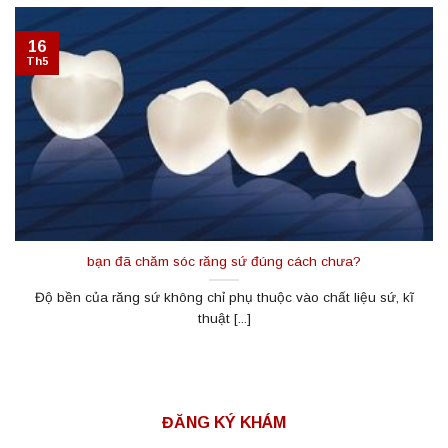
16
Th5
bạn đã chăm sóc răng sứ đúng cách chưa?
Độ bền của răng sứ không chỉ phụ thuộc vào chất liệu sứ, kĩ
thuật [...]
ĐĂNG KÝ KHÁM