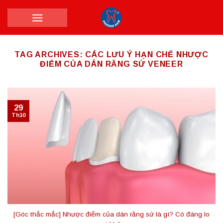
Skip
to
content
TAG ARCHIVES:
CÁC LƯU Ý HẠN CHẾ NHƯỢC
ĐIỂM CỦA DÁN RĂNG SỨ VENEER
29
Th10
[Góc thắc mắc] Nhược điểm của dán răng sứ là gì? Có đáng lo