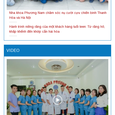
Nha khoa Phương Nam chăm sóc nụ cười cựu chiến binh Thanh
Hóa và Hà Nội
Hành trình niềng răng của một khách hàng tuổi teen: Từ răng hô,
khấp khểnh đến khớp cắn hài hòa
VIDEO