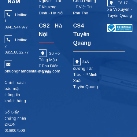
NAM
Nguyễn Trãi -
Châu Phong
Tổ 17 -
P.Khương
- P.Việt Trì -
xã Vị Xuyên -
Đình - Hà Nội
Phú Thọ
Hotline
Tuyên Quang
1:
CS2 - Hà
CS4 -
0941.944.977
Nội
Tuyên
Hotline
Quang
2:
0855.88.22.77
36 Hồ
Tùng Mậu -
346
P.Phú Diễn -
đường Tân
phuongnamdental@gmail.com
Hà Nội
Trào - P.Minh
Xuân -
Chính sách
Tuyên Quang
bảo mật
thông tin
khách hàng
Số Giấy
chứng nhận
ĐKDN:
01f8007506