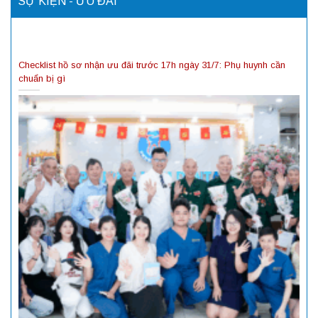
SỰ KIỆN - ƯU ĐÃI
Checklist hồ sơ nhận ưu đãi trước 17h ngày 31/7: Phụ huynh cần
chuẩn bị gì