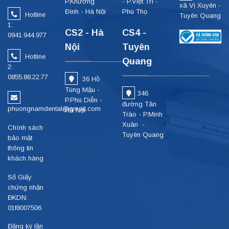
P.Khương
- P.Việt Trì -
xã Vị Xuyên -
Đình - Hà Nội
Phú Thọ
Hotline
Tuyên Quang
1:
CS2 - Hà
CS4 -
0941.944.977
Nội
Tuyên
Hotline
Quang
2:
0855.88.22.77
36 Hồ
Tùng Mậu -
346
P.Phú Diễn -
đường Tân
phuongnamdental@gmail.com
Hà Nội
Trào - P.Minh
Xuân -
Chính sách
Tuyên Quang
bảo mật
thông tin
khách hàng
Số Giấy
chứng nhận
ĐKDN:
01f8007506
Đăng ký lần