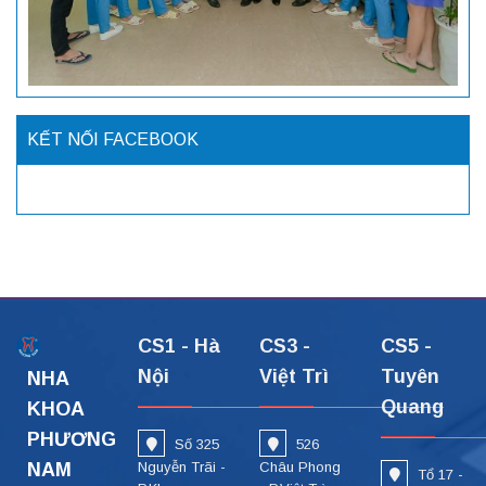
KẾT NỐI FACEBOOK
CS1 - Hà
CS3 -
CS5 -
Nội
Việt Trì
Tuyên
NHA
Quang
KHOA
PHƯƠNG
Số 325
526
NAM
Nguyễn Trãi -
Châu Phong
Tổ 17 -