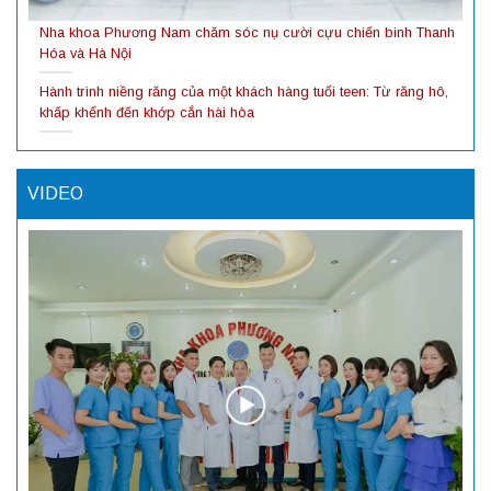
Nha khoa Phương Nam chăm sóc nụ cười cựu chiến binh Thanh
Hóa và Hà Nội
Hành trình niềng răng của một khách hàng tuổi teen: Từ răng hô,
khấp khểnh đến khớp cắn hài hòa
VIDEO