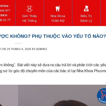
tline:
944.977
SKH:
Giới Thiệu
Nha Khoa
Điều Trị
88.22.77
Hệ Thống
Thẩm Mỹ
Bệnh Lý
ƯỢC KHÔNG? PHỤ THUỘC VÀO YẾU TỐ NÀO?
D ON
20 THÁNG 6, 2024
BY
ADMIN2
không’’. Bài viết này sẽ đưa ra câu trả lời và phân tích các yếu
ng sứ từ góc độ chuyên môn của các bác sĩ tại Nha Khoa Phươn