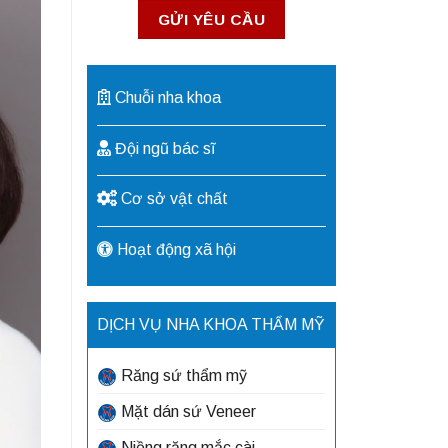
Chuỗi nha khoa
Đội ngũ bác sĩ
Cơ sở vật chất
Hoạt động xã hội
DỊCH VỤ NHA KHOA THẨM MỸ
Răng sứ thẩm mỹ
Mặt dán sứ Veneer
Niềng răng mắc cài