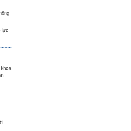
không
 lực
a khoa
nh
ới