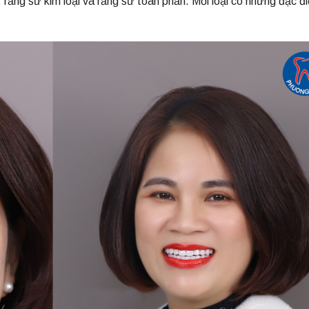
 răng sứ kim loại và răng sứ toàn phần. Mỗi loại có những đặc đ