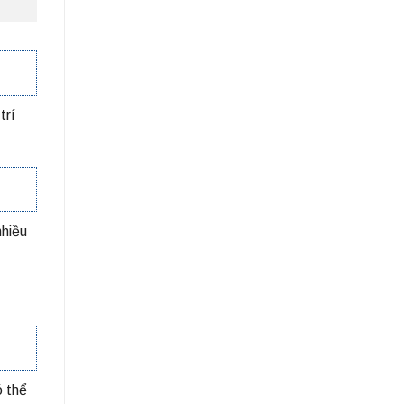
trí
nhiều
ó thể