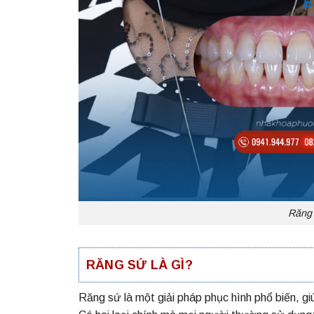
Răng 
RĂNG SỨ LÀ GÌ?
Răng sứ là một giải pháp phục hình phổ biến, gi