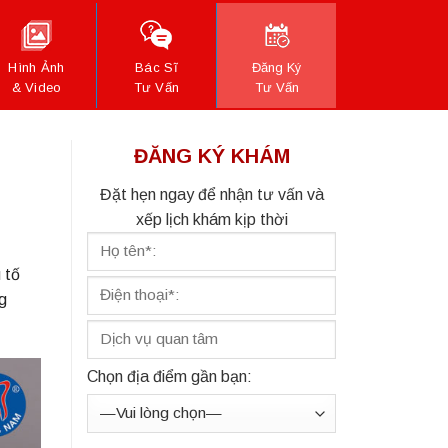
Hình Ảnh
Bác Sĩ
Đăng Ký
& Video
Tư Vấn
Tư Vấn
ĐĂNG KÝ KHÁM
Đặt hẹn ngay để nhận tư vấn và
xếp lịch khám kịp thời
 tố
g
Chọn địa điểm gần bạn: