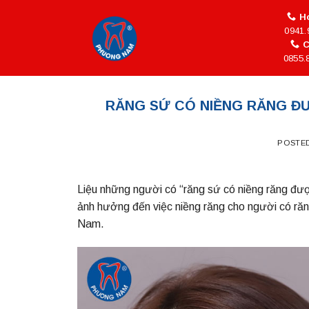
Skip
Ho
to
0941.
content
C
0855.
RĂNG SỨ CÓ NIỀNG RĂNG Đ
POSTE
Liệu những người có “răng sứ có niềng răng được 
ảnh hưởng đến việc niềng răng cho người có ră
Nam.