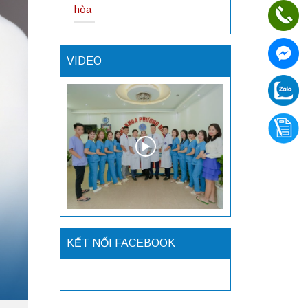
hòa
VIDEO
KẾT NỐI FACEBOOK