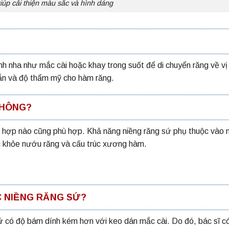
úp cải thiện màu sắc và hình dáng
nh nha như mắc cài hoặc khay trong suốt để di chuyển răng về vị 
cắn và độ thẩm mỹ cho hàm răng.
KHÔNG?
 hợp nào cũng phù hợp. Khả năng niềng răng sứ phụ thuộc vào 
ức khỏe nướu răng và cấu trúc xương hàm.
C NIỀNG RĂNG SỨ?
sứ có độ bám dính kém hơn với keo dán mắc cài. Do đó, bác sĩ c