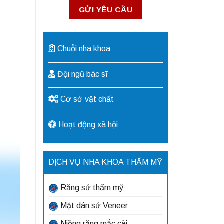
Chuỗi nha khoa
Đội ngũ bác sĩ
Cơ sở vật chất
Hoạt động xã hội
DỊCH VỤ NHA KHOA THẨM MỸ
Răng sứ thẩm mỹ
Mặt dán sứ Veneer
Niềng răng mắc cài