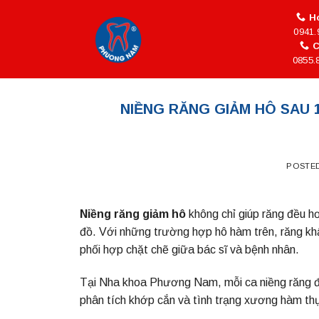
Skip
Ho
to
0941.
content
C
0855.
NIỀNG RĂNG GIẢM HÔ SAU 
POSTE
Niềng răng giảm hô
không chỉ giúp răng đều h
đồ. Với những trường hợp hô hàm trên, răng khấp
phối hợp chặt chẽ giữa bác sĩ và bệnh nhân.
Tại Nha khoa Phương Nam, mỗi ca niềng răng đ
phân tích khớp cắn và tình trạng xương hàm thự