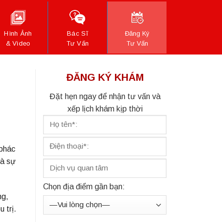
Hình Ảnh
Bác Sĩ
Đăng Ký
& Video
Tư Vấn
Tư Vấn
ĐĂNG KÝ KHÁM
Đặt hẹn ngay để nhận tư vấn và
xếp lịch khám kịp thời
 phác
và sự
Chọn địa điểm gần bạn:
ng,
 trị.