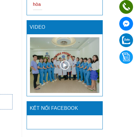
hòa
VIDEO
KẾT NỐI FACEBOOK