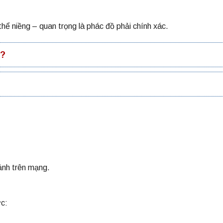
hể niềng – quan trọng là phác đồ phải chính xác.
m?
ảnh trên mạng.
c: