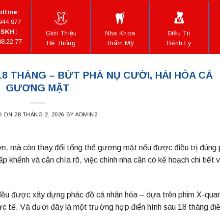
tline:
944.977
SKH:
Giới Thiệu
Nha Khoa
Điều Trị
88.22.77
Hệ Thống
Thẩm Mỹ
Bệnh Lý
18 THÁNG – BỨT PHÁ NỤ CƯỜI, HÀI HÒA CẢ
GƯƠNG MẶT
D ON
28 THÁNG 2, 2026
BY
ADMIN2
ơn, mà còn thay đổi tổng thể gương mặt nếu được điều trị đúng
 khểnh và cắn chìa rõ, việc chỉnh nha cần có kế hoạch chi tiết 
ều được xây dựng phác đồ cá nhân hóa – dựa trên phim X-qua
c tế. Và dưới đây là một trường hợp điển hình sau 18 tháng điều