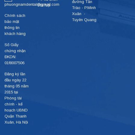
đường Tân
phuongnamdental@gmail.com
Hà Nội
Trào - P.Minh
Xuân -
Chính sách
Tuyên Quang
bảo mật
thông tin
khách hàng
Số Giấy
chứng nhận
ĐKDN:
01f8007506
Đăng ký lần
đầu ngày 22
tháng 05 năm
2015 tại
Phòng tài
chính - kế
hoạch UBND
Quận Thanh
Xuân, Hà Nội