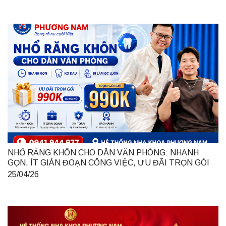
NHỔ RĂNG KHÔN CHO DÂN VĂN PHÒNG: NHANH
GỌN, ÍT GIÁN ĐOẠN CÔNG VIỆC, ƯU ĐÃI TRỌN GÓI
990K TẠI HÀ NỘI
25/04/26