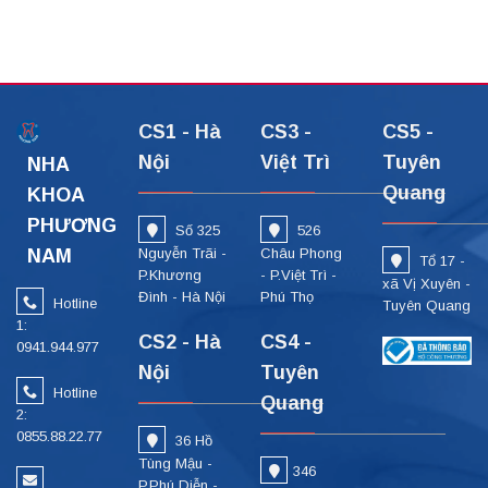
CS1 - Hà
CS3 -
CS5 -
Nội
Việt Trì
Tuyên
NHA
Quang
KHOA
PHƯƠNG
Số 325
526
NAM
Nguyễn Trãi -
Châu Phong
Tổ 17 -
P.Khương
- P.Việt Trì -
xã Vị Xuyên -
Đình - Hà Nội
Phú Thọ
Hotline
Tuyên Quang
1:
CS2 - Hà
CS4 -
0941.944.977
Nội
Tuyên
Hotline
Quang
2:
0855.88.22.77
36 Hồ
Tùng Mậu -
346
P.Phú Diễn -