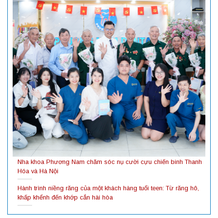
Nha khoa Phương Nam chăm sóc nụ cười cựu chiến binh Thanh
Hóa và Hà Nội
Hành trình niềng răng của một khách hàng tuổi teen: Từ răng hô,
khấp khểnh đến khớp cắn hài hòa