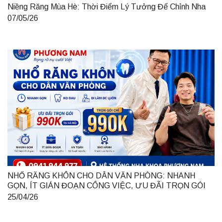
Niềng Răng Mùa Hè: Thời Điểm Lý Tưởng Để Chỉnh Nha
07/05/26
NHỔ RĂNG KHÔN CHO DÂN VĂN PHÒNG: NHANH
GỌN, ÍT GIÁN ĐOẠN CÔNG VIỆC, ƯU ĐÃI TRỌN GÓI
990K TẠI HÀ NỘI
25/04/26