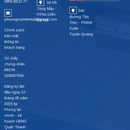
0855.88.22.77
36 Hồ
Tùng Mậu -
346
P.Phú Diễn -
đường Tân
phuongnamdental@gmail.com
Hà Nội
Trào - P.Minh
Xuân -
Chính sách
Tuyên Quang
bảo mật
thông tin
khách hàng
Số Giấy
chứng nhận
ĐKDN:
01f8007506
Đăng ký lần
đầu ngày 22
tháng 05 năm
2015 tại
Phòng tài
chính - kế
hoạch UBND
Quận Thanh