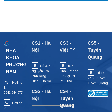
CS1 - Hà
CS3 -
CS5 -
Nội
Việt Trì
Tuyên
NHA
Quang
KHOA
PHƯƠNG
Số 325
526
NAM
Nguyễn Trãi -
Châu Phong
Tổ 17 -
P.Khương
- P.Việt Trì -
xã Vị Xuyên -
Đình - Hà Nội
Phú Thọ
Hotline
Tuyên Quang
1:
CS2 - Hà
CS4 -
0941.944.977
Nội
Tuyên
Hotline
Quang
2: