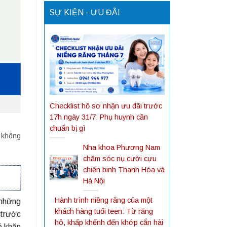
SỰ KIỆN - ƯU ĐÃI
Checklist hồ sơ nhận ưu đãi trước
17h ngày 31/7: Phụ huynh cần
chuẩn bị gì
y không
Nha khoa Phương Nam
chăm sóc nụ cười cựu
chiến binh Thanh Hóa và
Hà Nội
Hành trình niềng răng của một
 những
khách hàng tuổi teen: Từ răng
 trước
hô, khấp khểnh đến khớp cắn hài
ó khăn