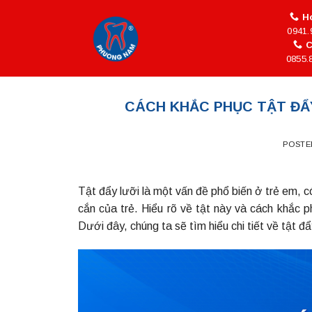
Skip
Ho
to
0941.
content
C
0855.
CÁCH KHẮC PHỤC TẬT ĐẨY
POSTE
Tật đẩy lưỡi là một vấn đề phổ biến ở trẻ em, 
cắn của trẻ. Hiểu rõ về tật này và cách khắc p
Dưới đây, chúng ta sẽ tìm hiểu chi tiết về tật 