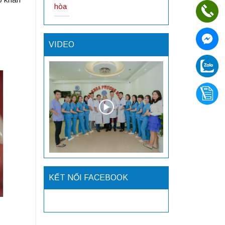
hòa
VIDEO
KẾT NỐI FACEBOOK