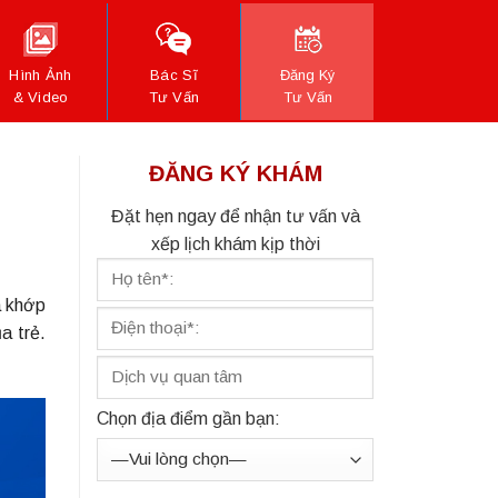
Hình Ảnh
Bác Sĩ
Đăng Ký
& Video
Tư Vấn
Tư Vấn
ĐĂNG KÝ KHÁM
Đặt hẹn ngay để nhận tư vấn và
xếp lịch khám kịp thời
à khớp
a trẻ.
Chọn địa điểm gần bạn: