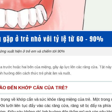
ường xuất hiện ở trẻ em và chiếm tới 90%
hía trước hoặc hai bên của miệng, gây áp lực lên các răng cửa. Tật nà
ảnh hưởng đến cách thức trẻ phát âm và nuốt.
ÀO ĐẾN KHỚP CẮN CỦA TRẺ?
m trọng về khớp cắn và sức khỏe răng miệng của trẻ. Một trong
hi lưỡi liên tục đẩy vào các răng cửa, răng sẽ bị đẩy ra phía
 móm. Điều này không chỉ ảnh hưởng đến thẩm mỹ mà còn gây kh