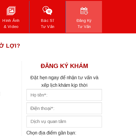
Hình Ảnh
Bác Sĩ
Đăng Ký
& Video
Tư Vấn
Tư Vấn
Ở LỢI?
ĐĂNG KÝ KHÁM
Đặt hẹn ngay để nhận tư vấn và
xếp lịch khám kịp thời
]
Chọn địa điểm gần bạn: