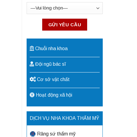
Chuỗi nha khoa
Đội ngũ bác sĩ
Cơ sở vật chất
Hoạt động xã hội
DỊCH VỤ NHA KHOA THẨM MỸ
Răng sứ thẩm mỹ