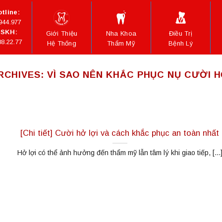
tline:
944.977
SKH:
Giới Thiệu
Nha Khoa
Điều Trị
88.22.77
Hệ Thống
Thẩm Mỹ
Bệnh Lý
RCHIVES:
VÌ SAO NÊN KHẮC PHỤC NỤ CƯỜI H
[Chi tiết] Cười hở lợi và cách khắc phục an toàn nhất
Hở lợi có thể ảnh hưởng đến thẩm mỹ lẫn tâm lý khi giao tiếp, [...