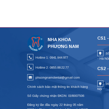
CS1 -
NHA KHOA
PHƯƠNG NAM
Số
Hotline 1: 0941.944.977
- Hà Nộ
Hotline 2: 0855.88.22.77
CS2 -
phuongnamdental@gmail.com
36
Chính sách bảo mật thông tin khách hàng
Nội
Số Giấy chứng nhận ĐKDN: 01f8007506
Đăng ký lần đầu ngày 22 tháng 05 năm