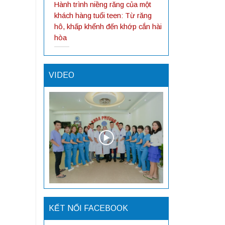
Hành trình niềng răng của một
khách hàng tuổi teen: Từ răng
hô, khấp khểnh đến khớp cắn hài
hòa
VIDEO
KẾT NỐI FACEBOOK