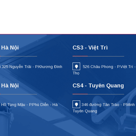
 Hà Nội
CS3 - Việt Trì
 325 Nguyễn Trãi - P.Khương Đình
526 Châu Phong - P.Việt Trì 
i
Thọ
 Hà Nội
CS4 - Tuyên Quang
 Hồ Tùng Mậu - P.Phú Diễn - Hà
346 đường Tân Trào - P.Minh
Tuyên Quang