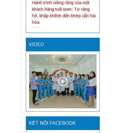
Hành trình niềng răng của một
khách hàng tuổi teen: Từ răng
hô, khấp khểnh đến khớp cắn hài
hòa
VIDEO
KẾT NỐI FACEBOOK