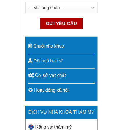
Chuỗi nha khoa
Đội ngũ bác sĩ
Cơ sở vật chất
Hoạt động xã hội
DỊCH VỤ NHA KHOA THẨM MỸ
Răng sứ thẩm mỹ