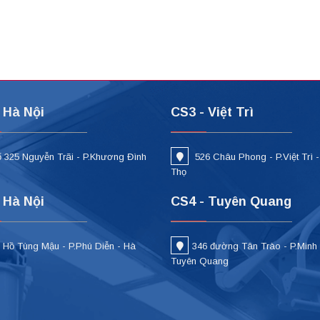
 Hà Nội
CS3 - Việt Trì
 325 Nguyễn Trãi - P.Khương Đình
526 Châu Phong - P.Việt Trì 
i
Thọ
 Hà Nội
CS4 - Tuyên Quang
 Hồ Tùng Mậu - P.Phú Diễn - Hà
346 đường Tân Trào - P.Minh
Tuyên Quang