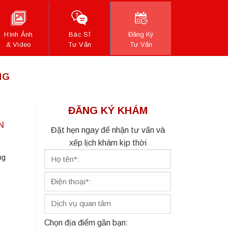
Hình Ảnh
Bác Sĩ
Đăng Ký
& Video
Tư Vấn
Tư Vấn
NG
ĐĂNG KÝ KHÁM
N
Đặt hẹn ngay để nhận tư vấn và
xếp lịch khám kịp thời
ng
Chọn địa điểm gần bạn: