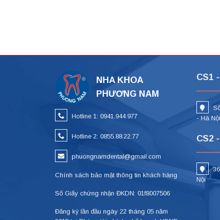
CS1 -
NHA KHOA
PHƯƠNG NAM
Số
Hotline 1: 0941.944.977
- Hà Nộ
Hotline 2: 0855.88.22.77
CS2 -
phuongnamdental@gmail.com
36
Chính sách bảo mật thông tin khách hàng
Nội
Số Giấy chứng nhận ĐKDN: 01f8007506
Đăng ký lần đầu ngày 22 tháng 05 năm