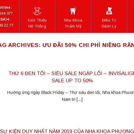
tline:
944.977
SKH:
Giới Thiệu
Nha Khoa
Điều Trị
88.22.77
Hệ Thống
Thẩm Mỹ
Bệnh Lý
AG ARCHIVES:
ƯU ĐÃI 50% CHI PHÍ NIỀNG RĂ
THỨ 6 ĐEN TỐI – SIÊU SALE NGẬP LỐI – INVISALIG
SALE UP TO 50%
Hưởng ứng ngày Black Friday – Thứ sáu đen tối, Nha khoa Phươ
Nam tri [...]
– SỰ KIỆN DUY NHẤT NĂM 2019 CỦA NHA KHOA PHƯƠNG