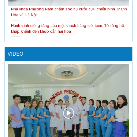
Nha khoa Phương Nam chăm sóc nụ cười cựu chiến binh Thanh
Hóa và Hà Nội
Hành trình niềng răng của một khách hàng tuổi teen: Từ răng hô,
khấp khểnh đến khớp cắn hài hòa
VIDEO