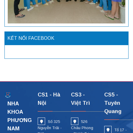
KẾT NỐI FACEBOOK
CS1 - Hà
CS3 -
CS5 -
Nội
Việt Trì
Tuyên
NHA
Quang
KHOA
PHƯƠNG
Số 325
526
NAM
Nguyễn Trãi -
Châu Phong
Tổ 17 -