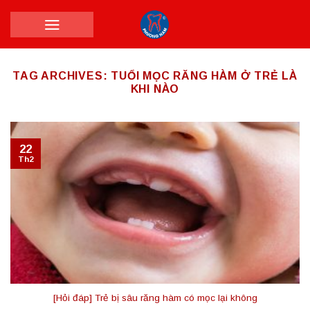
Skip
to
content
TAG ARCHIVES:
TUỔI MỌC RĂNG HÀM Ở TRẺ LÀ
KHI NÀO
22
Th2
[Hỏi đáp] Trẻ bị sâu răng hàm có mọc lại không