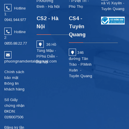
P.Khương
- P.Việt Trì -
xã Vị Xuyên -
Đình - Hà Nội
Phú Thọ
Hotline
Tuyên Quang
1:
CS2 - Hà
CS4 -
0941.944.977
Nội
Tuyên
Hotline
Quang
2:
0855.88.22.77
36 Hồ
Tùng Mậu -
346
P.Phú Diễn -
đường Tân
phuongnamdental@gmail.com
Hà Nội
Trào - P.Minh
Xuân -
Chính sách
Tuyên Quang
bảo mật
thông tin
khách hàng
Số Giấy
chứng nhận
ĐKDN:
01f8007506
Đăng ký lần