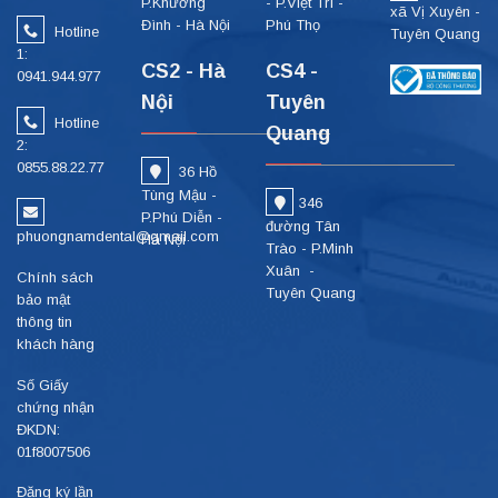
P.Khương
- P.Việt Trì -
xã Vị Xuyên -
Đình - Hà Nội
Phú Thọ
Hotline
Tuyên Quang
1:
CS2 - Hà
CS4 -
0941.944.977
Nội
Tuyên
Hotline
Quang
2:
0855.88.22.77
36 Hồ
Tùng Mậu -
346
P.Phú Diễn -
đường Tân
phuongnamdental@gmail.com
Hà Nội
Trào - P.Minh
Xuân -
Chính sách
Tuyên Quang
bảo mật
thông tin
khách hàng
Số Giấy
chứng nhận
ĐKDN:
01f8007506
Đăng ký lần