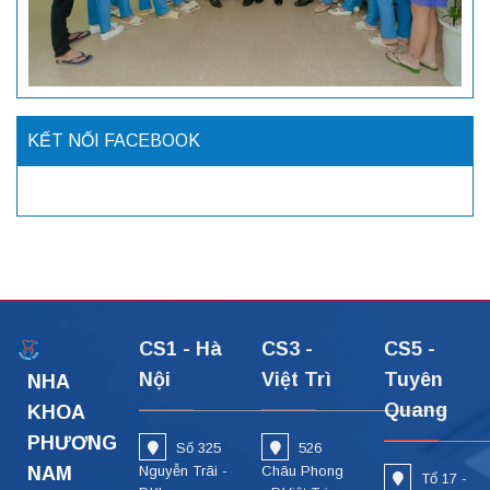
KẾT NỐI FACEBOOK
CS1 - Hà
CS3 -
CS5 -
Nội
Việt Trì
Tuyên
NHA
Quang
KHOA
PHƯƠNG
Số 325
526
NAM
Nguyễn Trãi -
Châu Phong
Tổ 17 -