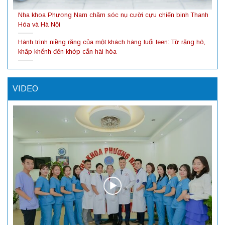
Nha khoa Phương Nam chăm sóc nụ cười cựu chiến binh Thanh
Hóa và Hà Nội
Hành trình niềng răng của một khách hàng tuổi teen: Từ răng hô,
khấp khểnh đến khớp cắn hài hòa
VIDEO