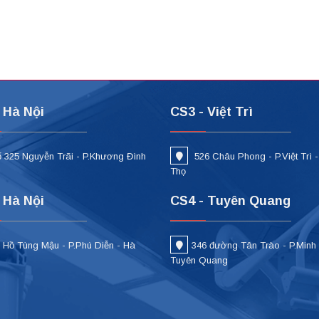
 Hà Nội
CS3 - Việt Trì
 325 Nguyễn Trãi - P.Khương Đình
526 Châu Phong - P.Việt Trì 
i
Thọ
 Hà Nội
CS4 - Tuyên Quang
 Hồ Tùng Mậu - P.Phú Diễn - Hà
346 đường Tân Trào - P.Minh
Tuyên Quang