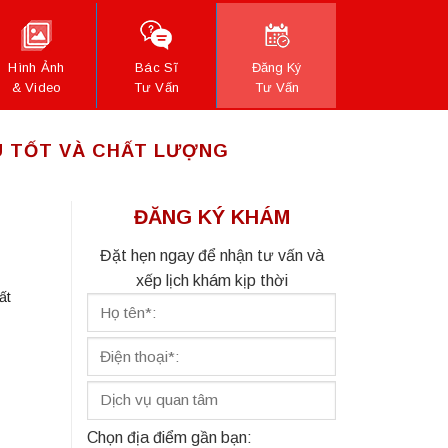
Hình Ảnh
Bác Sĩ
Đăng Ký
& Video
Tư Vấn
Tư Vấn
ÂU TỐT VÀ CHẤT LƯỢNG
ĐĂNG KÝ KHÁM
Đặt hẹn ngay để nhận tư vấn và
xếp lịch khám kịp thời
ất
Chọn địa điểm gần bạn: