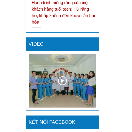
Hành trình niềng răng của một
khách hàng tuổi teen: Từ răng
hô, khấp khểnh đến khớp cắn hài
hòa
VIDEO
KẾT NỐI FACEBOOK