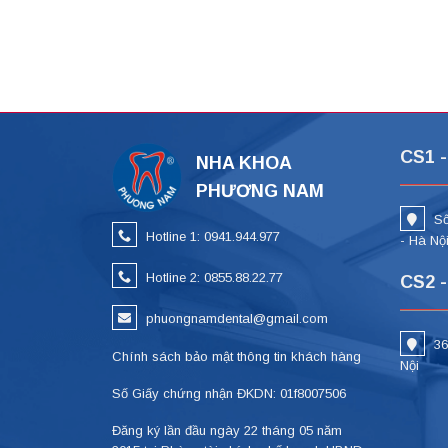
CS1 -
NHA KHOA
PHƯƠNG NAM
Số
Hotline 1: 0941.944.977
- Hà Nộ
Hotline 2: 0855.88.22.77
CS2 -
phuongnamdental@gmail.com
36
Chính sách bảo mật thông tin khách hàng
Nội
Số Giấy chứng nhận ĐKDN: 01f8007506
Đăng ký lần đầu ngày 22 tháng 05 năm