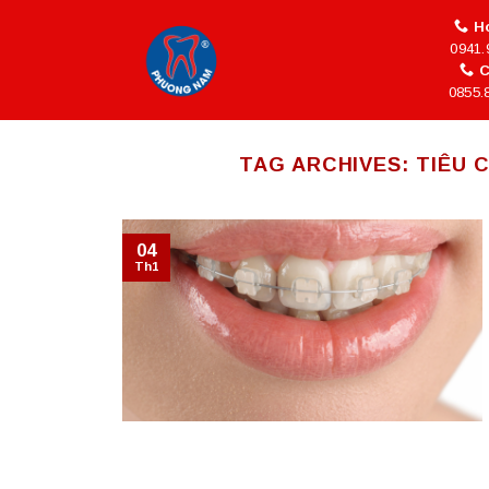
Skip
Ho
to
0941.
content
C
0855.
TAG ARCHIVES:
TIÊU 
04
Th1