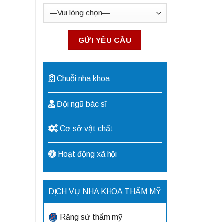
Chuỗi nha khoa
Đội ngũ bác sĩ
Cơ sở vật chất
Hoạt động xã hội
DỊCH VỤ NHA KHOA THẨM MỸ
Răng sứ thẩm mỹ