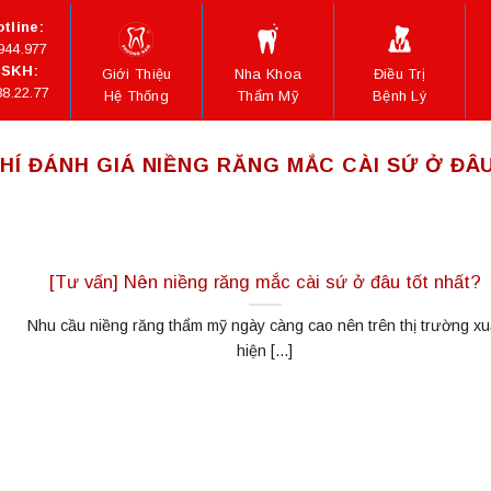
tline:
944.977
SKH:
Giới Thiệu
Nha Khoa
Điều Trị
88.22.77
Hệ Thống
Thẩm Mỹ
Bệnh Lý
CHÍ ĐÁNH GIÁ NIỀNG RĂNG MẮC CÀI SỨ Ở Đ
[Tư vấn] Nên niềng răng mắc cài sứ ở đâu tốt nhất?
Nhu cầu niềng răng thẩm mỹ ngày càng cao nên trên thị trường xu
hiện [...]