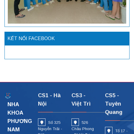
KẾT NỐI FACEBOOK
CS1 - Hà
CS3 -
CS5 -
Nội
Việt Trì
Tuyên
NHA
Quang
KHOA
PHƯƠNG
Số 325
526
NAM
Nguyễn Trãi -
Châu Phong
Tổ 17 -