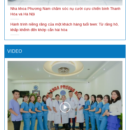
Nha khoa Phương Nam chăm sóc nụ cười cựu chiến binh Thanh
Hóa và Hà Nội
Hành trình niềng răng của một khách hàng tuổi teen: Từ răng hô,
khấp khểnh đến khớp cắn hài hòa
VIDEO