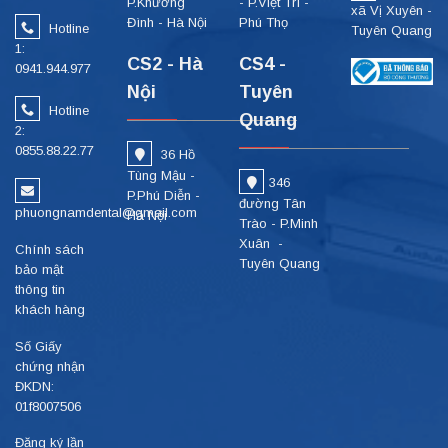
P.Khương
- P.Việt Trì -
xã Vị Xuyên -
Đình - Hà Nội
Phú Thọ
Hotline
Tuyên Quang
1:
CS2 - Hà
CS4 -
0941.944.977
Nội
Tuyên
Hotline
Quang
2:
0855.88.22.77
36 Hồ
Tùng Mậu -
346
P.Phú Diễn -
đường Tân
phuongnamdental@gmail.com
Hà Nội
Trào - P.Minh
Xuân -
Chính sách
Tuyên Quang
bảo mật
thông tin
khách hàng
Số Giấy
chứng nhận
ĐKDN:
01f8007506
Đăng ký lần