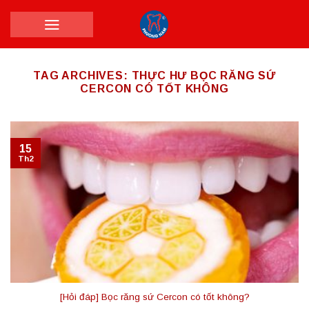
Skip
to
content
TAG ARCHIVES:
THỰC HƯ BỌC RĂNG SỨ
CERCON CÓ TỐT KHÔNG
15
Th2
[Hỏi đáp] Bọc răng sứ Cercon có tốt không?