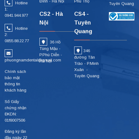
Đình - Hà Nội
Phú Thọ
Hotline
Tuyên Quang
1:
CS2 - Hà
CS4 -
0941.944.977
Nội
Tuyên
Hotline
Quang
2:
0855.88.22.77
36 Hồ
Tùng Mậu -
346
P.Phú Diễn -
đường Tân
phuongnamdental@gmail.com
Hà Nội
Trào - P.Minh
Xuân -
Chính sách
Tuyên Quang
bảo mật
thông tin
khách hàng
Số Giấy
chứng nhận
ĐKDN:
01f8007506
Đăng ký lần
đầu ngày 22