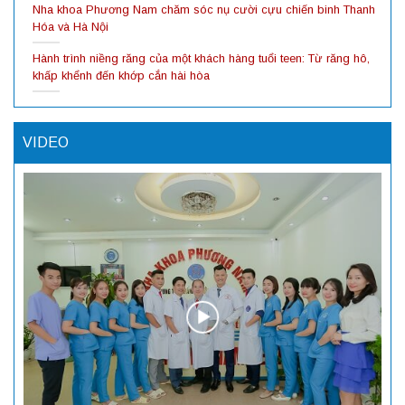
Nha khoa Phương Nam chăm sóc nụ cười cựu chiến binh Thanh
Hóa và Hà Nội
Hành trình niềng răng của một khách hàng tuổi teen: Từ răng hô,
khấp khểnh đến khớp cắn hài hòa
VIDEO