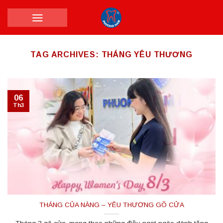
Skip
to
content
TAG ARCHIVES:
THÁNG YÊU THƯƠNG
06
Th3
THÁNG CỦA NÀNG – YÊU THƯƠNG GÕ CỬA