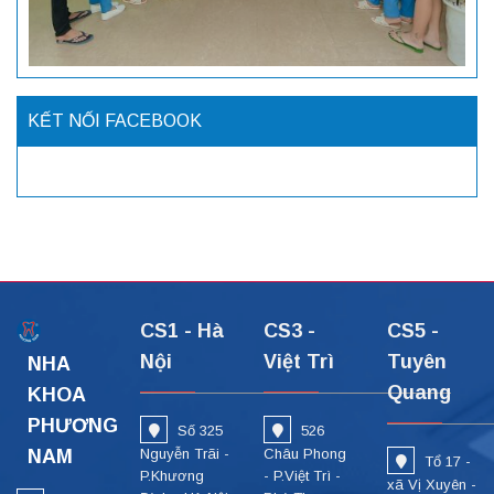
KẾT NỐI FACEBOOK
CS1 - Hà
CS3 -
CS5 -
Nội
Việt Trì
Tuyên
NHA
Quang
KHOA
PHƯƠNG
Số 325
526
NAM
Nguyễn Trãi -
Châu Phong
Tổ 17 -
P.Khương
- P.Việt Trì -
xã Vị Xuyên -