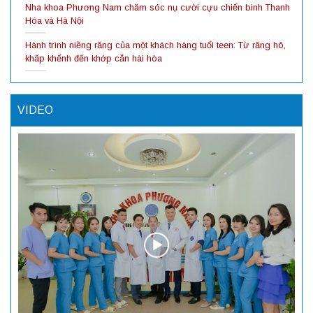
Nha khoa Phương Nam chăm sóc nụ cười cựu chiến binh Thanh
Hóa và Hà Nội
Hành trình niềng răng của một khách hàng tuổi teen: Từ răng hô,
khấp khểnh đến khớp cắn hài hòa
VIDEO