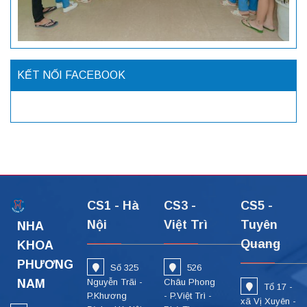
KẾT NỐI FACEBOOK
CS1 - Hà
CS3 -
CS5 -
Nội
Việt Trì
Tuyên
NHA
Quang
KHOA
PHƯƠNG
Số 325
526
NAM
Nguyễn Trãi -
Châu Phong
Tổ 17 -
P.Khương
- P.Việt Trì -
xã Vị Xuyên -