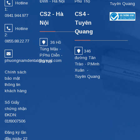
Đình - Hà Nội
Phú Thọ
Hotline
Tuyên Quang
1:
CS2 - Hà
CS4 -
0941.944.977
Nội
Tuyên
Hotline
Quang
2:
0855.88.22.77
36 Hồ
Tùng Mậu -
346
P.Phú Diễn -
đường Tân
phuongnamdental@gmail.com
Hà Nội
Trào - P.Minh
Xuân -
Chính sách
Tuyên Quang
bảo mật
thông tin
khách hàng
Số Giấy
chứng nhận
ĐKDN:
01f8007506
Đăng ký lần
đầu ngày 22