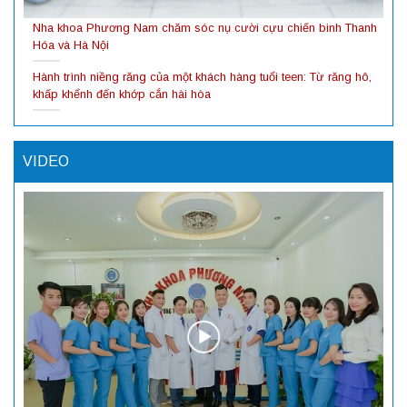
Nha khoa Phương Nam chăm sóc nụ cười cựu chiến binh Thanh
Hóa và Hà Nội
Hành trình niềng răng của một khách hàng tuổi teen: Từ răng hô,
khấp khểnh đến khớp cắn hài hòa
VIDEO