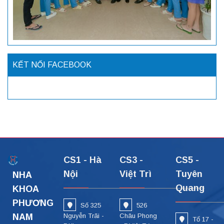
KẾT NỐI FACEBOOK
CS1 - Hà
CS3 -
CS5 -
Nội
Việt Trì
Tuyên
NHA
Quang
KHOA
PHƯƠNG
Số 325
526
NAM
Nguyễn Trãi -
Châu Phong
Tổ 17 -