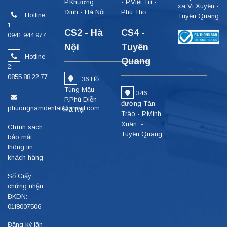
P.Khương
- P.Việt Trì -
xã Vị Xuyên -
Đình - Hà Nội
Phú Thọ
Hotline
Tuyên Quang
1:
CS2 - Hà
CS4 -
0941.944.977
Nội
Tuyên
Hotline
Quang
2:
0855.88.22.77
36 Hồ
Tùng Mậu -
346
P.Phú Diễn -
đường Tân
phuongnamdental@gmail.com
Hà Nội
Trào - P.Minh
Xuân -
Chính sách
Tuyên Quang
bảo mật
thông tin
khách hàng
Số Giấy
chứng nhận
ĐKDN:
01f8007506
Đăng ký lần