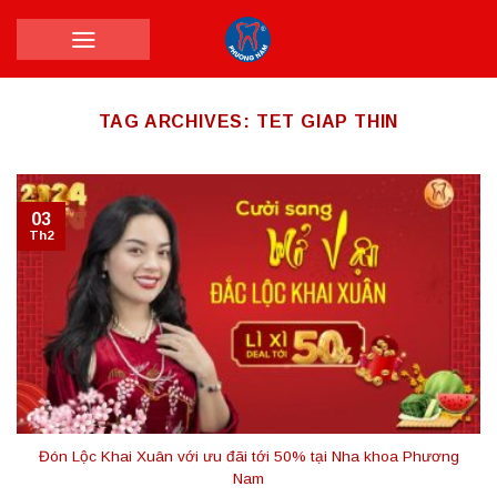
Skip
to
content
TAG ARCHIVES:
TET GIAP THIN
03
Th2
Đón Lộc Khai Xuân với ưu đãi tới 50% tại Nha khoa Phương
Nam