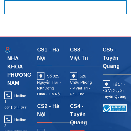
CS1 - Hà
CS3 -
CS5 -
Nội
Việt Trì
Tuyên
NHA
Quang
KHOA
PHƯƠNG
Số 325
526
NAM
Nguyễn Trãi -
Châu Phong
Tổ 17 -
P.Khương
- P.Việt Trì -
xã Vị Xuyên -
Đình - Hà Nội
Phú Thọ
Hotline
Tuyên Quang
1:
CS2 - Hà
CS4 -
0941.944.977
Nội
Tuyên
Hotline
Quang
2: