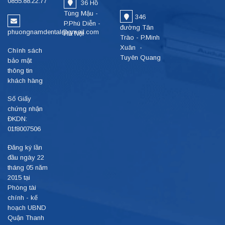
0855.88.22.77
36 Hồ
Tùng Mậu -
346
P.Phú Diễn -
đường Tân
phuongnamdental@gmail.com
Hà Nội
Trào - P.Minh
Xuân -
Chính sách
Tuyên Quang
bảo mật
thông tin
khách hàng
Số Giấy
chứng nhận
ĐKDN:
01f8007506
Đăng ký lần
đầu ngày 22
tháng 05 năm
2015 tại
Phòng tài
chính - kế
hoạch UBND
Quận Thanh