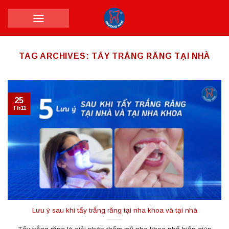
Skip
to
content
TAG ARCHIVES:
TẨY TRẮNG RĂNG TẠI NHÀ
25
Th11
Lưu ý sau khi tẩy trắng răng tại nha khoa và tại nhà