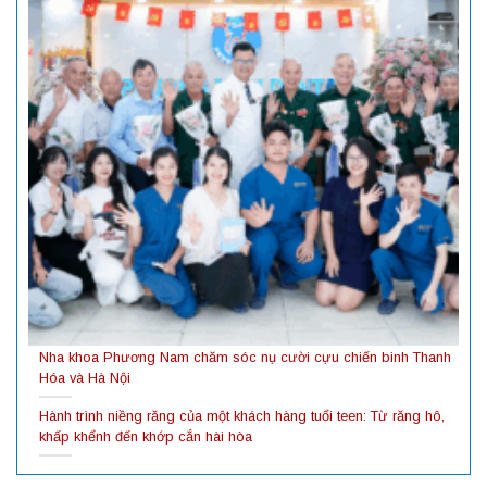
Nha khoa Phương Nam chăm sóc nụ cười cựu chiến binh Thanh
Hóa và Hà Nội
Hành trình niềng răng của một khách hàng tuổi teen: Từ răng hô,
khấp khểnh đến khớp cắn hài hòa