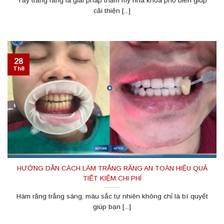
Tẩy trắng răng là giải pháp thẩm mỹ nha khoa phổ biến giúp
cải thiện [...]
28
Th8
HƯỚNG DẪN CÁCH LÀM TRẮNG RĂNG AN TOÀN HIỆU QUẢ
TIẾT KIỆM CHI PHÍ
Hàm răng trắng sáng, màu sắc tự nhiên không chỉ là bí quyết
giúp bạn [...]