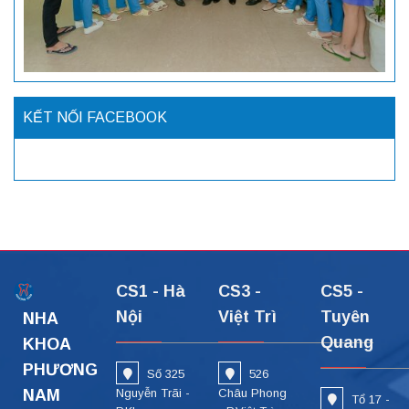
KẾT NỐI FACEBOOK
CS1 - Hà
CS3 -
CS5 -
Nội
Việt Trì
Tuyên
NHA
Quang
KHOA
PHƯƠNG
Số 325
526
NAM
Nguyễn Trãi -
Châu Phong
Tổ 17 -