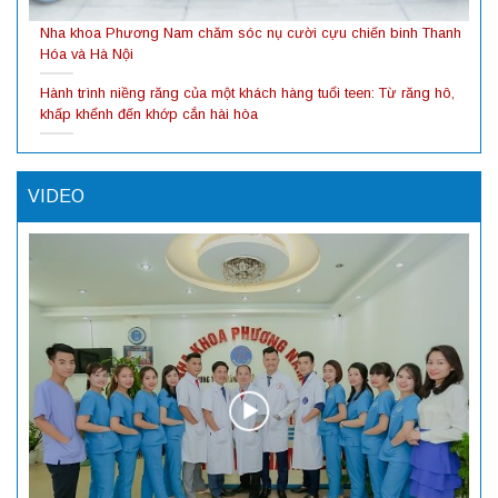
Nha khoa Phương Nam chăm sóc nụ cười cựu chiến binh Thanh
Hóa và Hà Nội
Hành trình niềng răng của một khách hàng tuổi teen: Từ răng hô,
khấp khểnh đến khớp cắn hài hòa
VIDEO