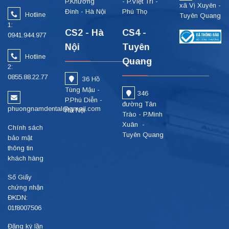
P.Khương
- P.Việt Trì -
xã Vị Xuyên -
Đình - Hà Nội
Phú Thọ
Hotline
Tuyên Quang
1:
CS2 - Hà
CS4 -
0941.944.977
Nội
Tuyên
Hotline
Quang
2:
0855.88.22.77
36 Hồ
Tùng Mậu -
346
P.Phú Diễn -
đường Tân
phuongnamdental@gmail.com
Hà Nội
Trào - P.Minh
Xuân -
Chính sách
Tuyên Quang
bảo mật
thông tin
khách hàng
Số Giấy
chứng nhận
ĐKDN:
01f8007506
Đăng ký lần