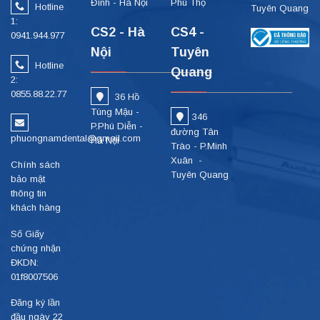
Đình - Hà Nội
Phú Thọ
Hotline
Tuyên Quang
1:
CS2 - Hà
CS4 -
0941.944.977
Nội
Tuyên
Hotline
Quang
2:
0855.88.22.77
36 Hồ
Tùng Mậu -
346
P.Phú Diễn -
đường Tân
phuongnamdental@gmail.com
Hà Nội
Trào - P.Minh
Xuân -
Chính sách
Tuyên Quang
bảo mật
thông tin
khách hàng
Số Giấy
chứng nhận
ĐKDN:
01f8007506
Đăng ký lần
đầu ngày 22