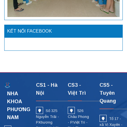
KẾT NỐI FACEBOOK
CS1 - Hà
CS3 -
CS5 -
Nội
Việt Trì
Tuyên
NHA
Quang
KHOA
PHƯƠNG
Số 325
526
NAM
Nguyễn Trãi -
Châu Phong
Tổ 17 -
P.Khương
- P.Việt Trì -
xã Vị Xuyên -