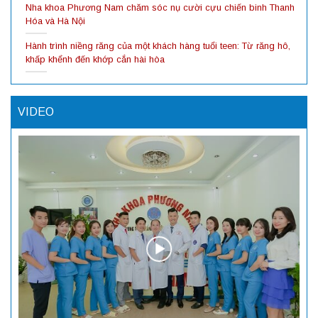
Nha khoa Phương Nam chăm sóc nụ cười cựu chiến binh Thanh
Hóa và Hà Nội
Hành trình niềng răng của một khách hàng tuổi teen: Từ răng hô,
khấp khểnh đến khớp cắn hài hòa
VIDEO