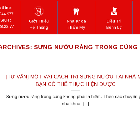
tline:
944.977
SKH:
Giới Thiệu
Nha Khoa
Điều Trị
88.22.77
Hệ Thống
Thẩm Mỹ
Bệnh Lý
ARCHIVES:
SƯNG NƯỚU RĂNG TRONG CÙNG 
[TƯ VẤN] MỘT VÀI CÁCH TRỊ SƯNG NƯỚU TẠI NHÀ 
BẠN CÓ THỂ THỰC HIỆN ĐƯỢC
Sưng nướu răng trong cùng không phải là hiếm. Theo các chuyên 
nha khoa, [...]