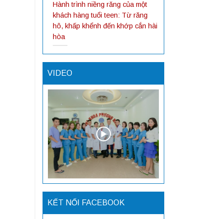
Hành trình niềng răng của một
khách hàng tuổi teen: Từ răng
hô, khấp khểnh đến khớp cắn hài
hòa
VIDEO
KẾT NỐI FACEBOOK