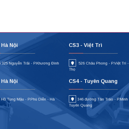
 Hà Nội
CS3 - Việt Trì
 325 Nguyễn Trãi - P.Khương Đình
526 Châu Phong - P.Việt Trì 
i
Thọ
 Hà Nội
CS4 - Tuyên Quang
 Hồ Tùng Mậu - P.Phú Diễn - Hà
346 đường Tân Trào - P.Minh
Tuyên Quang