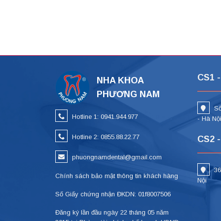
CS1 -
NHA KHOA
PHƯƠNG NAM
Số
Hotline 1: 0941.944.977
- Hà Nộ
Hotline 2: 0855.88.22.77
CS2 -
phuongnamdental@gmail.com
36
Chính sách bảo mật thông tin khách hàng
Nội
Số Giấy chứng nhận ĐKDN: 01f8007506
Đăng ký lần đầu ngày 22 tháng 05 năm