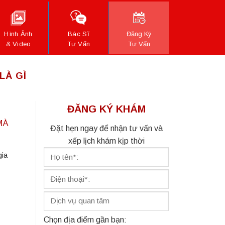
Hình Ảnh
Bác Sĩ
Đăng Ký
& Video
Tư Vấn
Tư Vấn
LÀ GÌ
ĐĂNG KÝ KHÁM
MÀ
Đặt hẹn ngay để nhận tư vấn và
xếp lịch khám kịp thời
gia
Chọn địa điểm gần bạn: