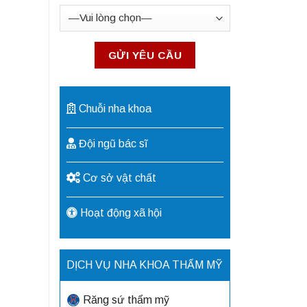
Chuỗi nha khoa
Đội ngũ bác sĩ
Cơ sở vật chất
Hoạt động xã hội
DỊCH VỤ NHA KHOA THẨM MỸ
Răng sứ thẩm mỹ