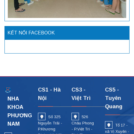
KẾT NỐI FACEBOOK
CS1 - Hà
CS3 -
CS5 -
Nội
Việt Trì
Tuyên
NHA
Quang
KHOA
PHƯƠNG
Số 325
526
NAM
Nguyễn Trãi -
Châu Phong
Tổ 17 -
P.Khương
- P.Việt Trì -
xã Vị Xuyên -