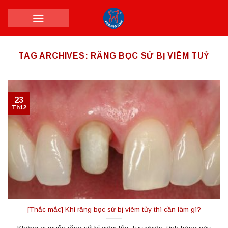
Skip
to
content
TAG ARCHIVES:
RĂNG BỌC SỨ BỊ VIÊM TUỶ
23
Th12
[Thắc mắc] Khi răng bọc sứ bị viêm tủy thì cần làm gì?