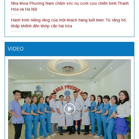
Nha khoa Phương Nam chăm sóc nụ cười cựu chiến binh Thanh
Hóa và Hà Nội
Hành trình niềng răng của một khách hàng tuổi teen: Từ răng hô,
khấp khểnh đến khớp cắn hài hòa
VIDEO