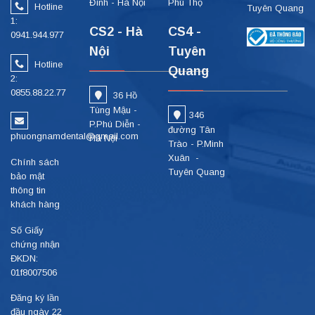
Đình - Hà Nội
Phú Thọ
Hotline
Tuyên Quang
1:
CS2 - Hà
CS4 -
0941.944.977
Nội
Tuyên
Hotline
Quang
2:
0855.88.22.77
36 Hồ
Tùng Mậu -
346
P.Phú Diễn -
đường Tân
phuongnamdental@gmail.com
Hà Nội
Trào - P.Minh
Xuân -
Chính sách
Tuyên Quang
bảo mật
thông tin
khách hàng
Số Giấy
chứng nhận
ĐKDN:
01f8007506
Đăng ký lần
đầu ngày 22