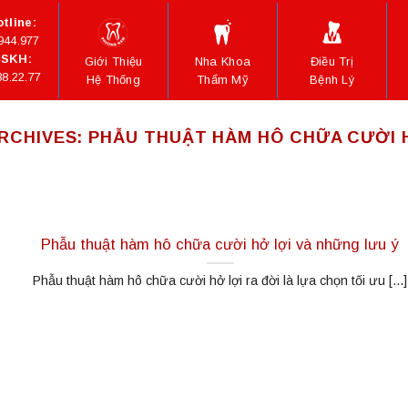
tline:
944.977
SKH:
Giới Thiệu
Nha Khoa
Điều Trị
88.22.77
Hệ Thống
Thẩm Mỹ
Bệnh Lý
RCHIVES:
PHẪU THUẬT HÀM HÔ CHỮA CƯỜI 
Phẫu thuật hàm hô chữa cười hở lợi và những lưu ý
Phẫu thuật hàm hô chữa cười hở lợi ra đời là lựa chọn tối ưu [...]