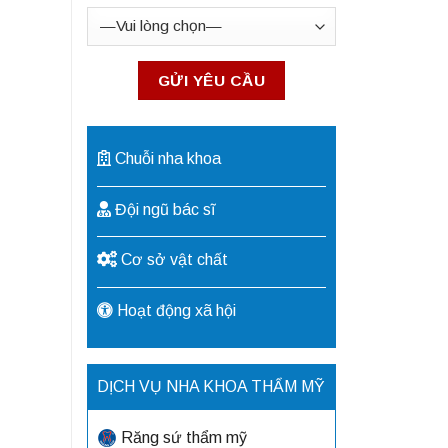
Chuỗi nha khoa
Đội ngũ bác sĩ
Cơ sở vật chất
Hoạt động xã hội
DỊCH VỤ NHA KHOA THẨM MỸ
Răng sứ thẩm mỹ