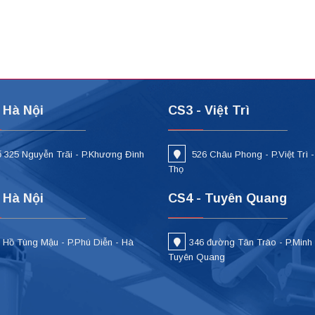
 Hà Nội
CS3 - Việt Trì
 325 Nguyễn Trãi - P.Khương Đình
526 Châu Phong - P.Việt Trì 
i
Thọ
 Hà Nội
CS4 - Tuyên Quang
 Hồ Tùng Mậu - P.Phú Diễn - Hà
346 đường Tân Trào - P.Minh
Tuyên Quang