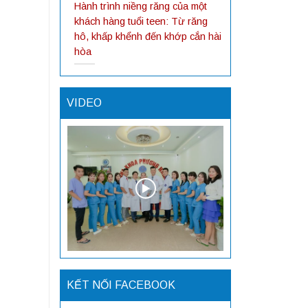
Hành trình niềng răng của một
khách hàng tuổi teen: Từ răng
hô, khấp khểnh đến khớp cắn hài
hòa
VIDEO
KẾT NỐI FACEBOOK