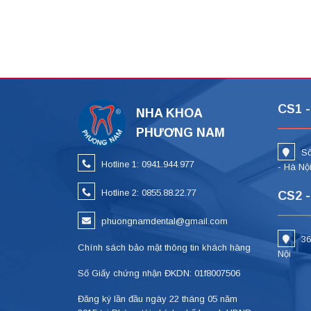
CS1 -
NHA KHOA
PHƯƠNG NAM
Số
Hotline 1: 0941.944.977
- Hà Nộ
Hotline 2: 0855.88.22.77
CS2 -
phuongnamdental@gmail.com
36
Chính sách bảo mật thông tin khách hàng
Nội
Số Giấy chứng nhận ĐKDN: 01f8007506
Đăng ký lần đầu ngày 22 tháng 05 năm