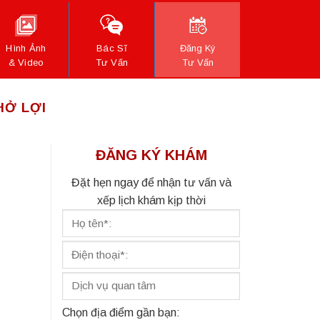
Hình Ảnh
Bác Sĩ
Đăng Ký
& Video
Tư Vấn
Tư Vấn
HỞ LỢI
ĐĂNG KÝ KHÁM
Đặt hẹn ngay để nhận tư vấn và
xếp lịch khám kịp thời
Chọn địa điểm gần bạn: