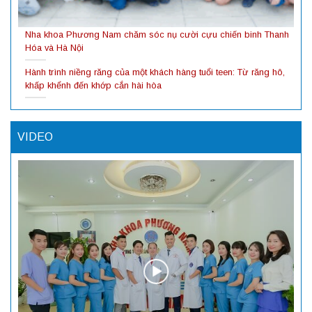
Nha khoa Phương Nam chăm sóc nụ cười cựu chiến binh Thanh
Hóa và Hà Nội
Hành trình niềng răng của một khách hàng tuổi teen: Từ răng hô,
khấp khểnh đến khớp cắn hài hòa
VIDEO