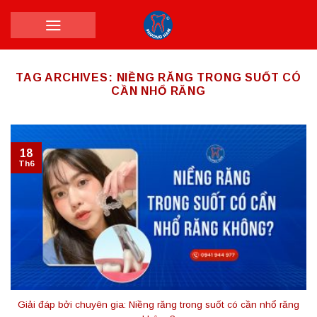
Skip
to
content
TAG ARCHIVES:
NIỀNG RĂNG TRONG SUỐT CÓ
CẦN NHỔ RĂNG
18
Th6
Giải đáp bởi chuyên gia: Niềng răng trong suốt có cần nhổ răng