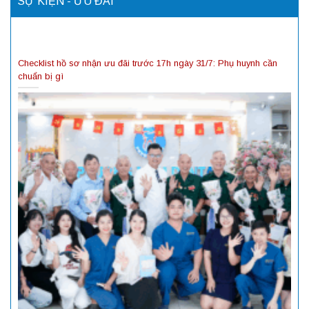
SỰ KIỆN - ƯU ĐÃI
Checklist hồ sơ nhận ưu đãi trước 17h ngày 31/7: Phụ huynh cần
chuẩn bị gì