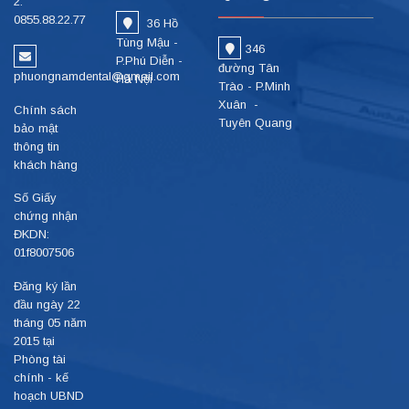
2:
0855.88.22.77
36 Hồ
Tùng Mậu -
346
P.Phú Diễn -
đường Tân
phuongnamdental@gmail.com
Hà Nội
Trào - P.Minh
Xuân -
Chính sách
Tuyên Quang
bảo mật
thông tin
khách hàng
Số Giấy
chứng nhận
ĐKDN:
01f8007506
Đăng ký lần
đầu ngày 22
tháng 05 năm
2015 tại
Phòng tài
chính - kế
hoạch UBND