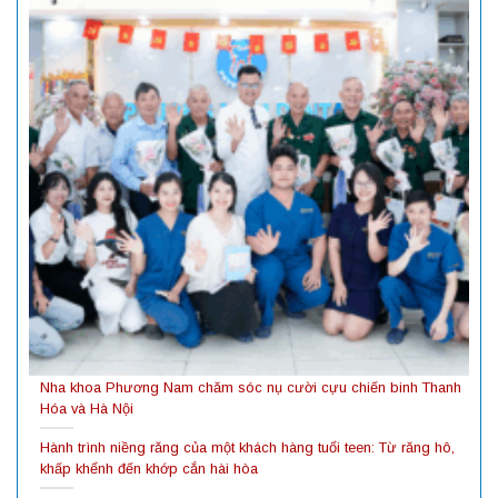
Nha khoa Phương Nam chăm sóc nụ cười cựu chiến binh Thanh
Hóa và Hà Nội
Hành trình niềng răng của một khách hàng tuổi teen: Từ răng hô,
khấp khểnh đến khớp cắn hài hòa