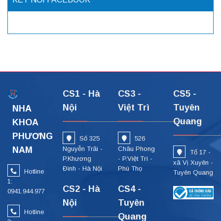
CS1 - Hà
CS3 -
CS5 -
Nội
Việt Trì
Tuyên
NHA
Quang
KHOA
PHƯƠNG
Số 325
526
NAM
Nguyễn Trãi -
Châu Phong
Tổ 17 -
P.Khương
- P.Việt Trì -
xã Vị Xuyên -
Đình - Hà Nội
Phú Thọ
Hotline
Tuyên Quang
1:
CS2 - Hà
CS4 -
0941.944.977
Nội
Tuyên
Hotline
Quang