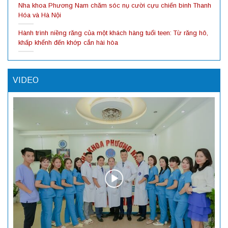
Nha khoa Phương Nam chăm sóc nụ cười cựu chiến binh Thanh
Hóa và Hà Nội
Hành trình niềng răng của một khách hàng tuổi teen: Từ răng hô,
khấp khểnh đến khớp cắn hài hòa
VIDEO