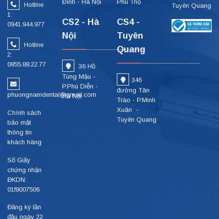
Đình - Hà Nội
Phú Thọ
Hotline
Tuyên Quang
1:
CS2 - Hà
CS4 -
0941.944.977
Nội
Tuyên
Hotline
Quang
2:
0855.88.22.77
36 Hồ
Tùng Mậu -
346
P.Phú Diễn -
đường Tân
phuongnamdental@gmail.com
Hà Nội
Trào - P.Minh
Xuân -
Chính sách
Tuyên Quang
bảo mật
thông tin
khách hàng
Số Giấy
chứng nhận
ĐKDN:
01f8007506
Đăng ký lần
đầu ngày 22