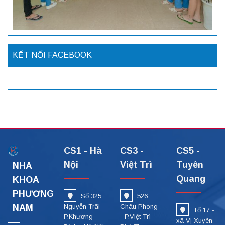
KẾT NỐI FACEBOOK
CS1 - Hà
CS3 -
CS5 -
Nội
Việt Trì
Tuyên
NHA
Quang
KHOA
PHƯƠNG
Số 325
526
NAM
Nguyễn Trãi -
Châu Phong
Tổ 17 -
P.Khương
- P.Việt Trì -
xã Vị Xuyên -