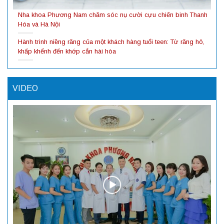
Nha khoa Phương Nam chăm sóc nụ cười cựu chiến binh Thanh
Hóa và Hà Nội
Hành trình niềng răng của một khách hàng tuổi teen: Từ răng hô,
khấp khểnh đến khớp cắn hài hòa
VIDEO