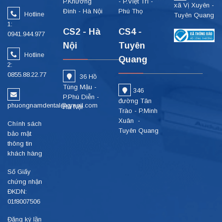
P.Khương
- P.Việt Trì -
xã Vị Xuyên -
Đình - Hà Nội
Phú Thọ
Hotline
Tuyên Quang
1:
CS2 - Hà
CS4 -
0941.944.977
Nội
Tuyên
Hotline
Quang
2:
0855.88.22.77
36 Hồ
Tùng Mậu -
346
P.Phú Diễn -
đường Tân
phuongnamdental@gmail.com
Hà Nội
Trào - P.Minh
Xuân -
Chính sách
Tuyên Quang
bảo mật
thông tin
khách hàng
Số Giấy
chứng nhận
ĐKDN:
01f8007506
Đăng ký lần