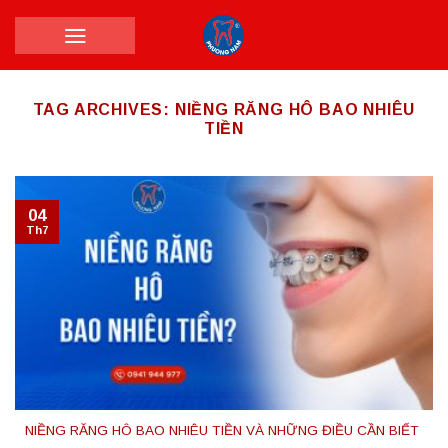
Skip
to
content
TAG ARCHIVES:
NIỀNG RĂNG HÔ BAO NHIÊU
TIỀN
04
Th7
NIỀNG RĂNG HÔ BAO NHIÊU TIỀN VÀ NHỮNG ĐIỀU CẦN BIẾT