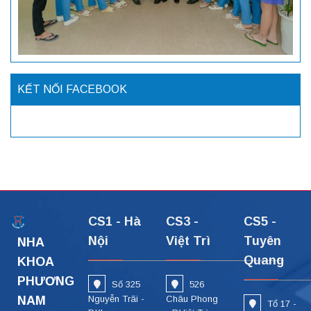
KẾT NỐI FACEBOOK
CS1 - Hà
CS3 -
CS5 -
Nội
Việt Trì
Tuyên
NHA
Quang
KHOA
PHƯƠNG
Số 325
526
NAM
Nguyễn Trãi -
Châu Phong
Tổ 17 -