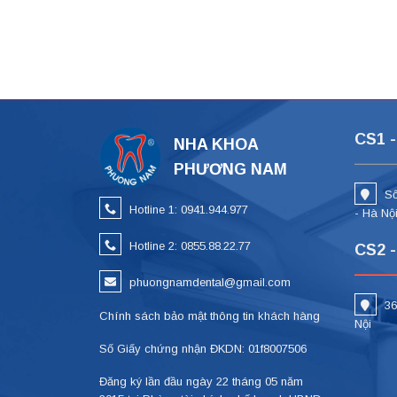
CS1 -
NHA KHOA
PHƯƠNG NAM
Số
Hotline 1: 0941.944.977
- Hà Nộ
Hotline 2: 0855.88.22.77
CS2 -
phuongnamdental@gmail.com
36
Chính sách bảo mật thông tin khách hàng
Nội
Số Giấy chứng nhận ĐKDN: 01f8007506
Đăng ký lần đầu ngày 22 tháng 05 năm