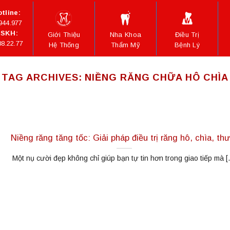
tline:
944.977
SKH:
Giới Thiệu
Nha Khoa
Điều Trị
88.22.77
Hệ Thống
Thẩm Mỹ
Bệnh Lý
TAG ARCHIVES:
NIỀNG RĂNG CHỮA HÔ CHÌA
Niềng răng tăng tốc: Giải pháp điều trị răng hô, chìa, th
Một nụ cười đẹp không chỉ giúp bạn tự tin hơn trong giao tiếp mà [..