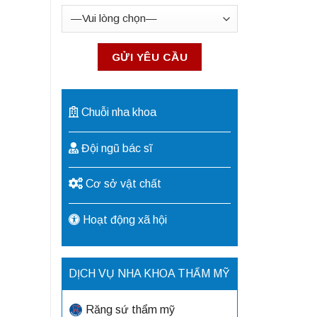
Chuỗi nha khoa
Đội ngũ bác sĩ
Cơ sở vật chất
Hoạt động xã hội
DỊCH VỤ NHA KHOA THẨM MỸ
Răng sứ thẩm mỹ