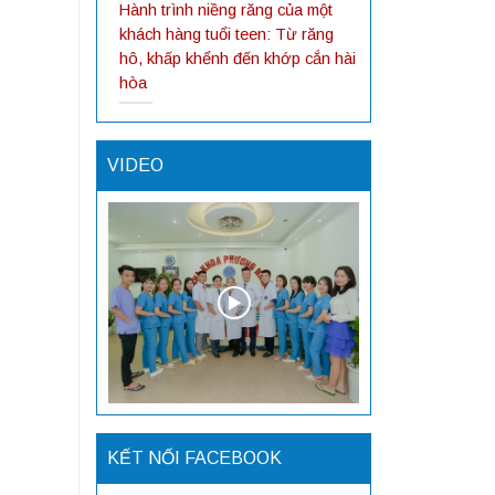
Hành trình niềng răng của một
khách hàng tuổi teen: Từ răng
hô, khấp khểnh đến khớp cắn hài
hòa
VIDEO
KẾT NỐI FACEBOOK