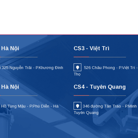
 Hà Nội
CS3 - Việt Trì
 325 Nguyễn Trãi - P.Khương Đình
526 Châu Phong - P.Việt Trì 
i
Thọ
 Hà Nội
CS4 - Tuyên Quang
 Hồ Tùng Mậu - P.Phú Diễn - Hà
346 đường Tân Trào - P.Minh
Tuyên Quang