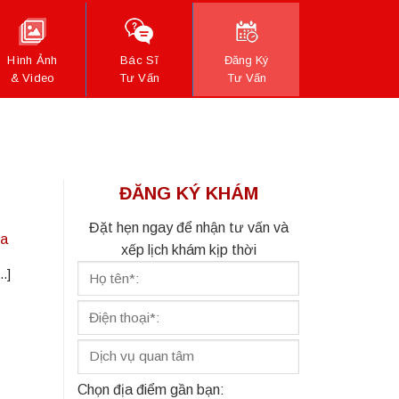
Hình Ảnh
Bác Sĩ
Đăng Ký
& Video
Tư Vấn
Tư Vấn
ĐĂNG KÝ KHÁM
Đặt hẹn ngay để nhận tư vấn và
ưa
xếp lịch khám kịp thời
.]
Chọn địa điểm gần bạn: