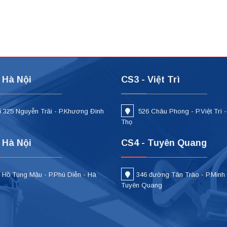
 Hà Nội
CS3 - Việt Trì
 325 Nguyễn Trãi - P.Khương Đình
526 Châu Phong - P.Việt Trì 
i
Thọ
 Hà Nội
CS4 - Tuyên Quang
 Hồ Tùng Mậu - P.Phú Diễn - Hà
346 đường Tân Trào - P.Minh
Tuyên Quang