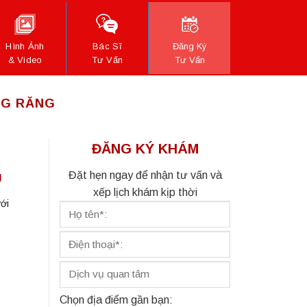
Hình Ảnh
Bác Sĩ
Đăng Ký
& Video
Tư Vấn
Tư Vấn
NG RĂNG
ĐĂNG KÝ KHÁM
Đặt hẹn ngay để nhận tư vấn và
g
xếp lịch khám kịp thời
ới
Chọn địa điểm gần bạn: