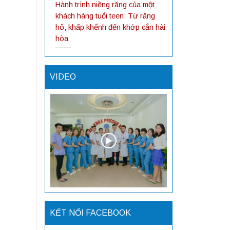
Hành trình niềng răng của một
khách hàng tuổi teen: Từ răng
hô, khấp khểnh đến khớp cắn hài
hòa
VIDEO
KẾT NỐI FACEBOOK