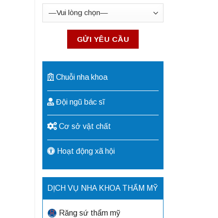
Chuỗi nha khoa
Đội ngũ bác sĩ
Cơ sở vật chất
Hoạt động xã hội
DỊCH VỤ NHA KHOA THẨM MỸ
Răng sứ thẩm mỹ