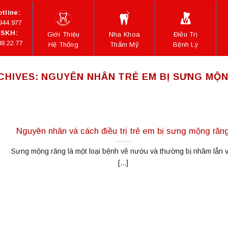
tline:
944.977
SKH:
Giới Thiệu
Nha Khoa
Điều Trị
88.22.77
Hệ Thống
Thẩm Mỹ
Bệnh Lý
CHIVES:
NGUYÊN NHÂN TRẺ EM BỊ SƯNG MỘ
Nguyên nhân và cách điều trị trẻ em bị sưng mộng răn
Sưng mộng răng là một loại bệnh về nướu và thường bị nhầm lẫn v
[...]