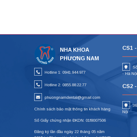
CS1 -
NHA KHOA
PHƯƠNG NAM
Số
Hotline 1: 0941.944.977
- Hà Nộ
Hotline 2: 0855.88.22.77
CS2 -
phuongnamdental@gmail.com
36
Chính sách bảo mật thông tin khách hàng
Nội
Số Giấy chứng nhận ĐKDN: 01f8007506
Đăng ký lần đầu ngày 22 tháng 05 năm