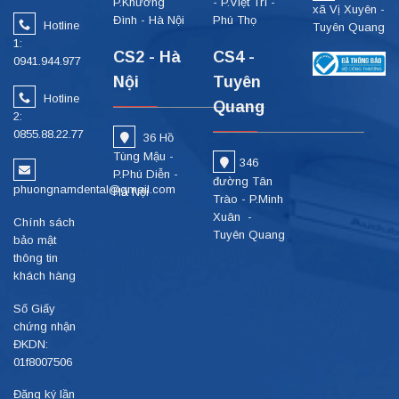
P.Khương
- P.Việt Trì -
xã Vị Xuyên -
Đình - Hà Nội
Phú Thọ
Hotline
Tuyên Quang
1:
CS2 - Hà
CS4 -
0941.944.977
Nội
Tuyên
Hotline
Quang
2:
0855.88.22.77
36 Hồ
Tùng Mậu -
346
P.Phú Diễn -
đường Tân
phuongnamdental@gmail.com
Hà Nội
Trào - P.Minh
Xuân -
Chính sách
Tuyên Quang
bảo mật
thông tin
khách hàng
Số Giấy
chứng nhận
ĐKDN:
01f8007506
Đăng ký lần