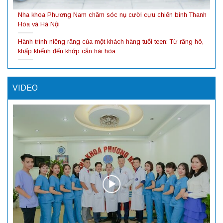
Nha khoa Phương Nam chăm sóc nụ cười cựu chiến binh Thanh
Hóa và Hà Nội
Hành trình niềng răng của một khách hàng tuổi teen: Từ răng hô,
khấp khểnh đến khớp cắn hài hòa
VIDEO