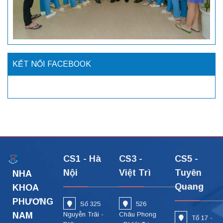
KẾT NỐI FACEBOOK
CS1 - Hà
CS3 -
CS5 -
Nội
Việt Trì
Tuyên
NHA
Quang
KHOA
PHƯƠNG
Số 325
526
NAM
Nguyễn Trãi -
Châu Phong
Tổ 17 -