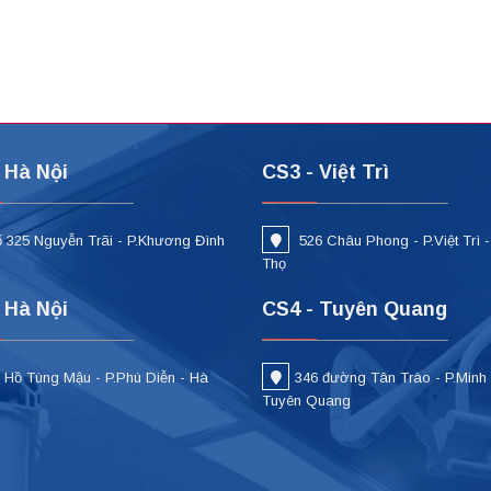
 Hà Nội
CS3 - Việt Trì
 325 Nguyễn Trãi - P.Khương Đình
526 Châu Phong - P.Việt Trì 
i
Thọ
 Hà Nội
CS4 - Tuyên Quang
 Hồ Tùng Mậu - P.Phú Diễn - Hà
346 đường Tân Trào - P.Minh
Tuyên Quang