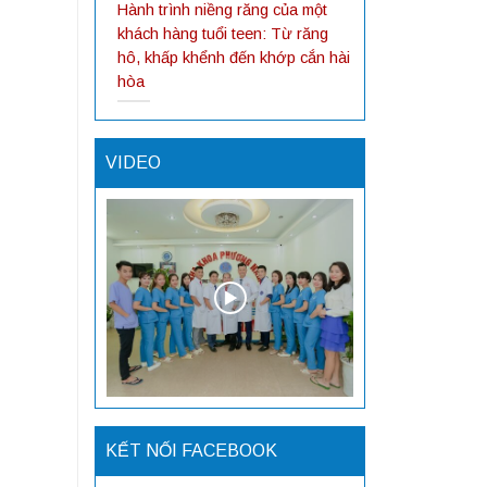
Hành trình niềng răng của một
khách hàng tuổi teen: Từ răng
hô, khấp khểnh đến khớp cắn hài
hòa
VIDEO
KẾT NỐI FACEBOOK