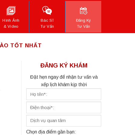
Hình Ảnh
Bác Sĩ
Đăng Ký
& Video
Tư Vấn
Tư Vấn
NÀO TỐT NHẤT
ĐĂNG KÝ KHÁM
Đặt hẹn ngay để nhận tư vấn và
xếp lịch khám kịp thời
n
Chọn địa điểm gần bạn: