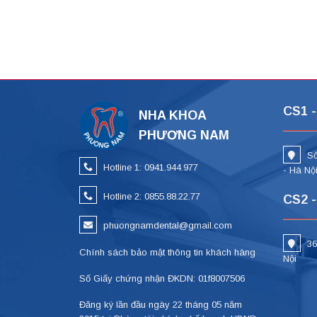
CS1 -
NHA KHOA
PHƯƠNG NAM
Số
Hotline 1: 0941.944.977
- Hà Nộ
Hotline 2: 0855.88.22.77
CS2 -
phuongnamdental@gmail.com
36
Chính sách bảo mật thông tin khách hàng
Nội
Số Giấy chứng nhận ĐKDN: 01f8007506
Đăng ký lần đầu ngày 22 tháng 05 năm