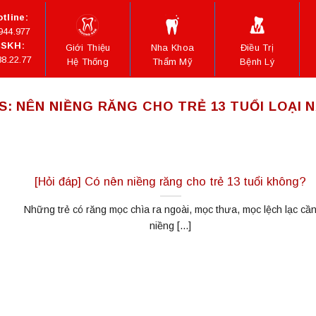
tline:
944.977
SKH:
Giới Thiệu
Nha Khoa
Điều Trị
88.22.77
Hệ Thống
Thẩm Mỹ
Bệnh Lý
S:
NÊN NIỀNG RĂNG CHO TRẺ 13 TUỔI LOẠI 
[Hỏi đáp] Có nên niềng răng cho trẻ 13 tuổi không?
Những trẻ có răng mọc chìa ra ngoài, mọc thưa, mọc lệch lạc cầ
niềng [...]