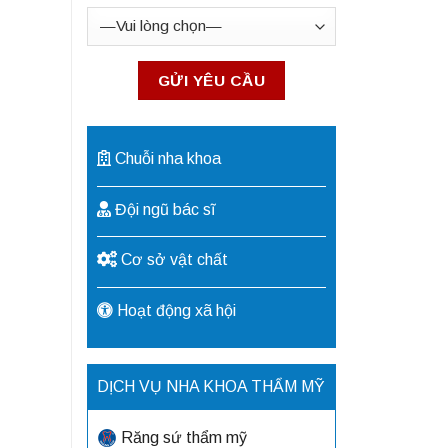
Chuỗi nha khoa
Đội ngũ bác sĩ
Cơ sở vật chất
Hoạt động xã hội
DỊCH VỤ NHA KHOA THẨM MỸ
Răng sứ thẩm mỹ